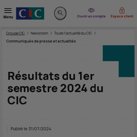
du CIC
Ouvrir un compte
Espace client
Menu
Rechercher sur le site
Vous êtes ici:
Groupe CIC
Newsroom
Toute l'actualité du CIC
Communiqués de presse et actualités
Résultats du 1er
semestre 2024 du
CIC
Publié le 31/07/2024