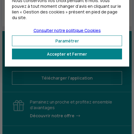
Nous conservons vos choix pendant 6 mois. Vous
pouvez à tout moment changer d’avis en cliquant sur le
lien « Gestion des cookies » présent en pied de page
du site.
Consulter notre politique
Cookies
Paramétrer
Centre d'aide
Trouver une agence
Accepter et Fermer
Sourds et
malentendants
Télécharger l'application
Parrainez un proche et profitez ensemble
d’avantages
Découvrir notre offre