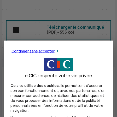
Télécharger le communiqué
(
PDF
- 555 ko)
Twitter
par E-m
Partager le communiqué :
Continuer sans accepter
Le CIC respecte votre vie privée.
CIC
réalise des résultats semestriels 2024
Ce site utilise des cookies.
Ils permettent d'assurer
solides dans une période d’incertitudes
son bon fonctionnement et, avec nos partenaires, d'en
mesurer son audience, de réaliser des statistiques et
économiques, politiques et géopolitiques
de vous proposer des informations et de la publicité
personnalisées en fonction de votre profil et de votre
navigation.