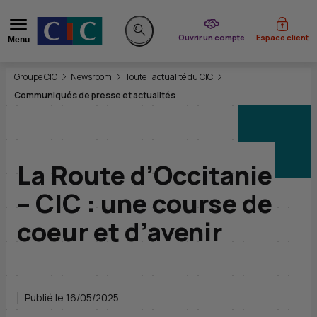
du CIC
Ouvrir un compte
Espace client
Menu
Rechercher sur le site
Vous êtes ici:
Groupe CIC
Newsroom
Toute l'actualité du CIC
Communiqués de presse et actualités
La Route d’Occitanie
– CIC : une course de
coeur et d’avenir
Publié le 16/05/2025