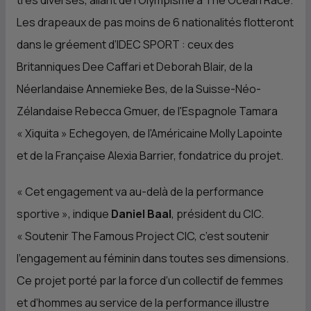
très diverses, allant de l'Olympisme à The Ocean Race.
Les drapeaux de pas moins de 6 nationalités flotteront
dans le gréement d’IDEC SPORT : ceux des
Britanniques Dee Caffari et Deborah Blair, de la
Néerlandaise Annemieke Bes, de la Suisse-Néo-
Zélandaise Rebecca Gmuer, de l'Espagnole Tamara
«
Xiquita
» Echegoyen, de l'Américaine Molly Lapointe
et de la Française Alexia Barrier, fondatrice du projet.
«
Cet engagement va au-delà de la performance
sportive
», indique
Daniel Baal
, président du
CIC
.
«
Soutenir The Famous Project
CIC
, c’est soutenir
l’engagement au féminin dans toutes ses dimensions.
Ce projet porté par la force d’un collectif de femmes
et d’hommes au service de la performance illustre