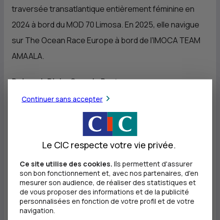
traversée transatlantique entièrement féminine en
2024 à bord du MOD 70 Limosa. En 2025, elle navigue
sur The Ocean Race Europe à bord de l’IMOCA TEAM
AMAALA.
Deborah Blair- Grande Bretagne
Deborah, âgée de 23 ans, licenciée au Weymouth
Continuer sans accepter
Sailing Club, est diplômée en informatique à l'université
de Southampton et a commencé à naviguer à l'âge de
Le CIC respecte votre vie privée.
8 ans sur un Pico avec Andrew Simpson Centres
Portland. Elle est désormais accro aux courses de
Ce site utilise des cookies.
Ils permettent d'assurer
son bon fonctionnement et, avec nos partenaires, d'en
quillards.
mesurer son audience, de réaliser des statistiques et
de vous proposer des informations et de la publicité
personnalisées en fonction de votre profil et de votre
Molly Lapointe - Américano-Italienne – Boat
navigation.
Captain