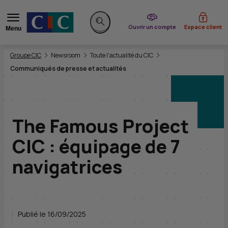
du CIC
Ouvrir un compte
Espace client
Menu
Rechercher sur le site
Vous êtes ici:
Groupe CIC
Newsroom
Toute l'actualité du CIC
Communiqués de presse et actualités
The Famous Project
CIC : équipage de 7
navigatrices
Publié le 16/09/2025