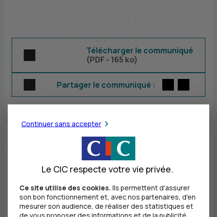
Télécharger le communiqué
(
PDF
- 165 ko)
Twitter
par E-m
Partager le communiqué :
Continuer sans accepter
Autour d’un plateau exceptionnel, The
Transat, la plus ancienne course
Le CIC respecte votre vie privée.
transatlantique en solitaire reliera Brest à
Ce site utilise des cookies.
Ils permettent d'assurer
son bon fonctionnement et, avec nos partenaires, d'en
Charleston (Caroline du Sud) sous la
mesurer son audience, de réaliser des statistiques et
de vous proposer des informations et de la publicité