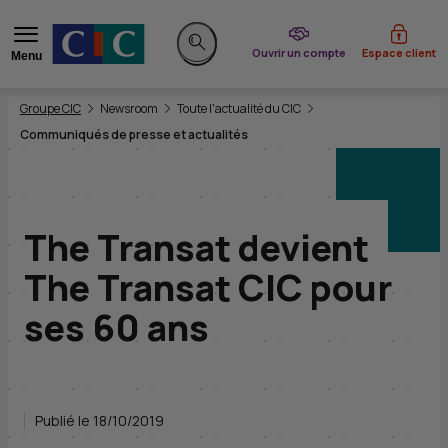
du CIC
Ouvrir un compte
Espace client
Menu
Rechercher sur le site
Vous êtes ici:
Groupe CIC
Newsroom
Toute l'actualité du CIC
Communiqués de presse et actualités
The Transat devient
The Transat CIC pour
ses 60 ans
Publié le 18/10/2019