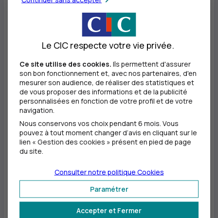
«
Attaché aux valeurs véhiculées par le sport,
partenaire des « 4 jours de Plouay
»
depuis 2012,
Le CIC respecte votre vie privée.
des acteurs de l’e-sport et de nombreuses
associations sportives, le
CIC
, banque de toutes
Ce site utilise des cookies.
Ils permettent d'assurer
son bon fonctionnement et, avec nos partenaires, d'en
les entreprises, tous les professionnels et tous les
mesurer son audience, de réaliser des statistiques et
particuliers, trouve naturellement sa place dans
de vous proposer des informations et de la publicité
personnalisées en fonction de votre profil et de votre
ce partenariat qui l’unit à une fédération de près
navigation.
de 120 000 licenciés en quête d’émotion sur
Nous conservons vos choix pendant 6 mois. Vous
pouvez à tout moment changer d’avis en cliquant sur le
routes, pistes et tout-terrain »
,
a souligné Nicolas
lien « Gestion des cookies » présent en pied de page
du site.
Théry, président du
CIC
.
Consulter notre politique
Cookies
Dans le cadre de ce partenariat, le
CIC
réserve
Paramétrer
notamment à tout le réseau de la FFC (clubs, comités
régionaux, comités départementaux, licenciés et
Accepter et Fermer