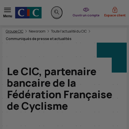
du CIC
Ouvrir un compte
Espace client
Menu
Rechercher sur le site
Vous êtes ici:
Groupe CIC
Newsroom
Toute l'actualité du CIC
Communiqués de presse et actualités
Le CIC, partenaire
bancaire de la
Fédération Française
de Cyclisme