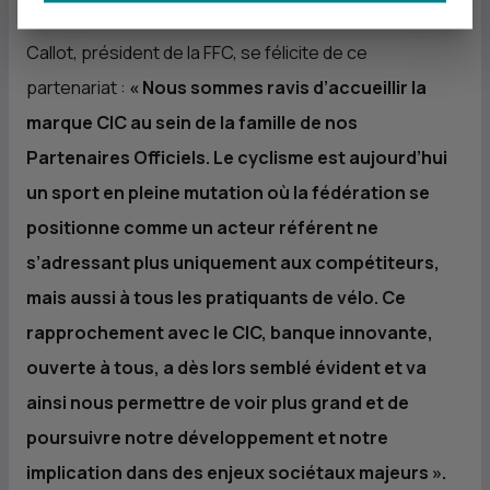
salariés) des offres bancaires de bienvenue. Michel
Callot, président de la FFC, se félicite de ce
partenariat :
«
Nous sommes ravis d’accueillir la
marque
CIC
au sein de la famille de nos
Partenaires Officiels. Le cyclisme est aujourd’hui
un sport en pleine mutation où la fédération se
positionne comme un acteur référent ne
s’adressant plus uniquement aux compétiteurs,
mais aussi à tous les pratiquants de vélo. Ce
rapprochement avec le
CIC
, banque innovante,
ouverte à tous, a dès lors semblé évident et va
ainsi nous permettre de voir plus grand et de
poursuivre notre développement et notre
implication dans des enjeux sociétaux majeurs
».