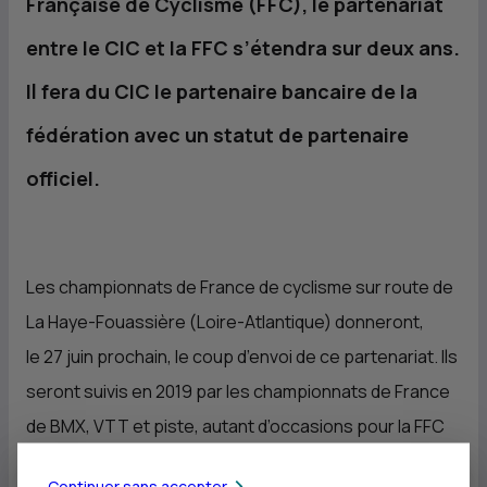
Française de Cyclisme (FFC), le partenariat
entre le
CIC
et la FFC s’étendra sur deux ans.
Il fera du
CIC
le partenaire bancaire de la
fédération avec un statut de partenaire
officiel.
Les championnats de France de cyclisme sur route de
La Haye-Fouassière (Loire-Atlantique) donneront,
le 27 juin prochain, le coup d’envoi de ce partenariat. Ils
seront suivis en 2019 par les championnats de France
de BMX, VTT et piste, autant d’occasions pour la FFC
et le
CIC
de conjuguer leurs talents.
Continuer sans accepter