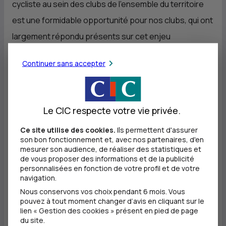
cycliste au sein des clubs de l’ensemble du territoire
est une formidable opportunité pour nos clubs, qui ont
largement répondu présents sur cet enjeu
particulièrement stratégique qu’est l’accès A la
Continuer sans accepter
pratique sportive pour les femmes. »
Quelques exemples de projets retenus :
Le CIC respecte votre vie privée.
VELO CLUB UNITE SCHWENHEIM (67) : Le Vélo Club
Ce site utilise des cookies.
Ils permettent d'assurer
Unité de Schwenheim est un club formateur qui a su
son bon fonctionnement et, avec nos partenaires, d'en
mesurer son audience, de réaliser des statistiques et
grandir au fil des années pour atteindre aujourd’hui
de vous proposer des informations et de la publicité
personnalisées en fonction de votre profil et de votre
près de 190 licenciés avec une augmentation forte
navigation.
des licenciées féminines. Labélisé Ecole Française de
Nous conservons vos choix pendant 6 mois. Vous
pouvez à tout moment changer d’avis en cliquant sur le
Cyclisme, sa politique sportive est axée sur la
lien « Gestion des cookies » présent en pied de page
formation des jeunes à travers les nombreuses
du site.