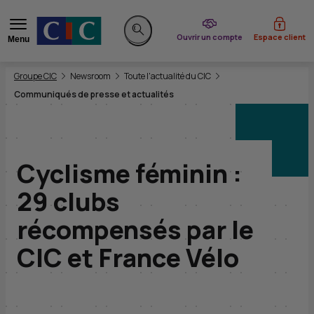
du CIC
Ouvrir un compte
Espace client
Menu
Rechercher sur le site
Vous êtes ici:
Groupe CIC
Newsroom
Toute l'actualité du CIC
Communiqués de presse et actualités
Cyclisme féminin :
29 clubs
récompensés par le
CIC et France Vélo