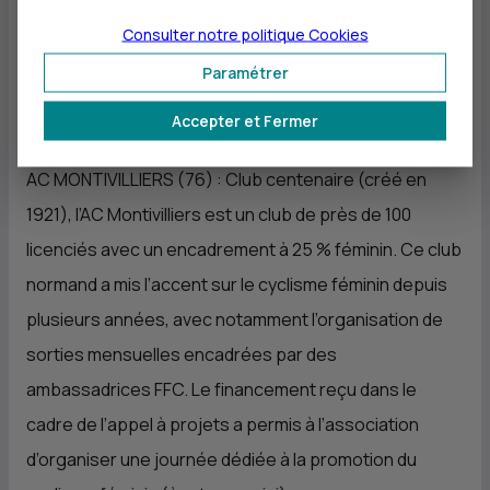
disciplines et sections proposées. L’aide du CIC
Consulter notre politique
Cookies
permettra de développer d’avantage la section
Paramétrer
féminine en proposant un encadrement dédié et des
Accepter et Fermer
créneaux d’entraînement spécifiques.
AC MONTIVILLIERS (76) : Club centenaire (créé en
1921), l’AC Montivilliers est un club de près de 100
licenciés avec un encadrement à 25 % féminin. Ce club
normand a mis l’accent sur le cyclisme féminin depuis
plusieurs années, avec notamment l’organisation de
sorties mensuelles encadrées par des
ambassadrices FFC. Le financement reçu dans le
cadre de l’appel à projets a permis à l’association
d’organiser une journée dédiée à la promotion du