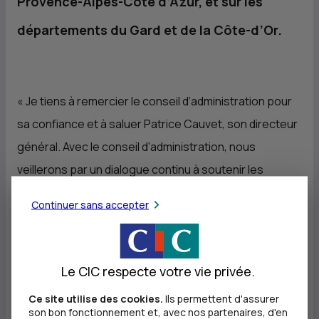
Provence-Alpes-Côte d’Azur, et sur les
départements du Gard et de la Côte-d’Or.
« Je tiens à remercier le conseil d’administration pour
sa confiance et à saluer Patrice Cauvet, son directeur
général. Avec le conseil d’administration, nous
veillerons par un dialogue continu à soutenir les
actions de développement de
CIC
Lyonnaise de
Continuer sans accepter
Banque. Dans le cadre de son plan stratégique,
CIC
Lyonnaise de Banque renforcera son statut de grande
banque régionale de proximité pour répondre toujours
Le CIC respecte votre vie privée.
plus finement aux besoins des clients particuliers,
Ce site utilise des cookies.
Ils permettent d'assurer
professionnels et entreprises ainsi qu’aux
son bon fonctionnement et, avec nos partenaires, d'en