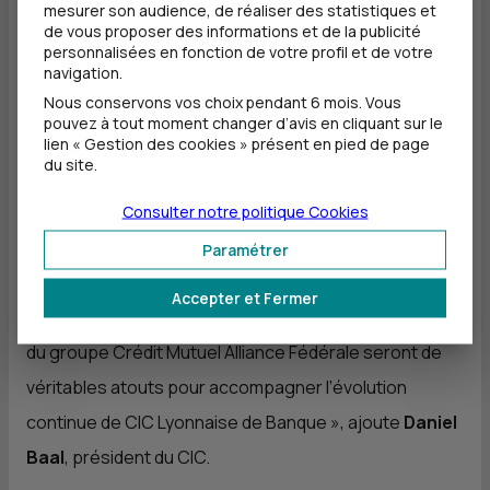
mesurer son audience, de réaliser des statistiques et
prospects. »
déclare
Anne Sophie Van Hoove
,
de vous proposer des informations et de la publicité
nouvelle présidente du conseil d’administration de
CIC
personnalisées en fonction de votre profil et de votre
navigation.
Lyonnaise de Banque.
Nous conservons vos choix pendant 6 mois. Vous
pouvez à tout moment changer d’avis en cliquant sur le
« Anne Sophie Van Hoove a toute ma confiance pour
lien « Gestion des cookies » présent en pied de page
du site.
présider le conseil d’administration de
CIC
Lyonnaise
de Banque et mettre son expertise au service des
Consulter notre politique
Cookies
clients et du territoire. Son expérience passée à la
Paramétrer
direction générale de
CIC
Nord Ouest ainsi que ses
Accepter et Fermer
fonctions actuelles de directrice générale déléguée
du groupe Crédit Mutuel Alliance Fédérale seront de
véritables atouts pour accompagner l’évolution
continue de
CIC
Lyonnaise de Banque »
, ajoute
Daniel
Baal
, président du
CIC
.