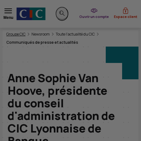
du CIC
Ouvrir un compte
Espace client
Menu
Rechercher sur le site
Vous êtes ici:
Groupe CIC
Newsroom
Toute l'actualité du CIC
Communiqués de presse et actualités
Anne Sophie Van
Hoove, présidente
du conseil
d'administration de
CIC
Lyonnaise de
Banque