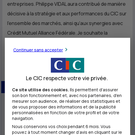
entreprises. Philippe VIDAL aura contribué de manière
décisive à la stratégie et aux performances du
CIC
sur
l’ensemble des marchés, ainsi qu’aux synergies avec
Crédit Mutuel Alliance Fédérale. Je souhaite la
bienvenue à Éric CHARPENTIER.
» déclare Daniel BAAL,
Continuer sans accepter
directeur général du
CIC
.
Le CIC respecte votre vie privée.
Ce site utilise des cookies.
Ils permettent d'assurer
Entré au Crédit Mutuel Nord Europe en 1998
son bon fonctionnement et, avec nos partenaires, d'en
mesurer son audience, de réaliser des statistiques et
comme directeur général adjoint chargé du
de vous proposer des informations et de la publicité
pôle Finance et Entreprises, puis nommé en
personnalisées en fonction de votre profil et de votre
navigation.
2004 directeur général délégué,
Éric
Nous conservons vos choix pendant 6 mois. Vous
CHARPENTIER est depuis 2006 directeur
pouvez à tout moment changer d’avis en cliquant sur le