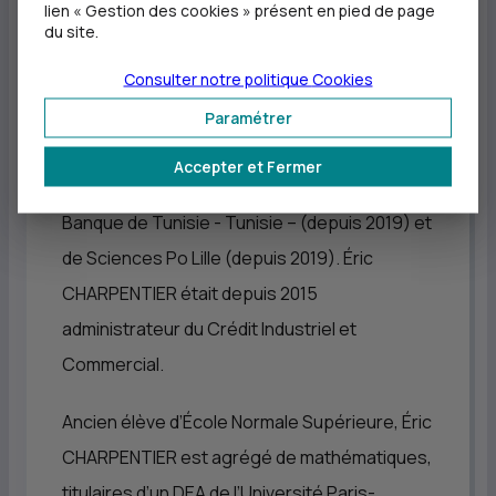
lien « Gestion des cookies » présent en pied de page
général de Crédit Mutuel Nord Europe
,
du site.
responsabilité qu’il est appelé à conserver.
Consulter notre politique
Cookies
Il exerce en parallèle les fonctions de
Paramétrer
Président du Conseil d’administration de
Accepter et Fermer
Beobank - Belgique - (depuis 2015), de la
Banque de Tunisie - Tunisie – (depuis 2019) et
de Sciences Po Lille (depuis 2019). Éric
CHARPENTIER était depuis 2015
administrateur du Crédit Industriel et
Commercial.
Ancien élève d’École Normale Supérieure, Éric
CHARPENTIER est agrégé de mathématiques,
titulaires d’un DEA de l’Université Paris-