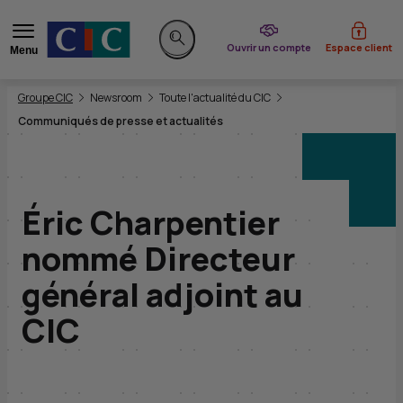
du CIC
Ouvrir un compte
Espace client
Menu
Rechercher sur le site
Vous êtes ici:
Groupe CIC
Newsroom
Toute l'actualité du CIC
Communiqués de presse et actualités
Éric Charpentier
nommé Directeur
général adjoint au
CIC