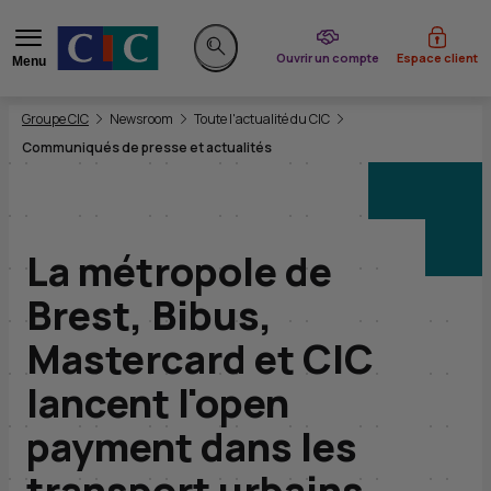
du CIC
Ouvrir un compte
Espace client
Menu
Rechercher sur le site
Vous êtes ici:
Groupe CIC
Newsroom
Toute l'actualité du CIC
Communiqués de presse et actualités
La métropole de
Brest, Bibus,
Mastercard et
CIC
lancent l'open
payment dans les
transport urbains