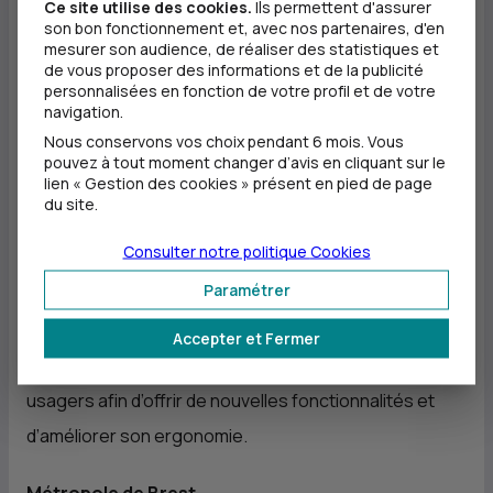
droit au voyage ;
Ce site utilise des cookies.
Ils permettent d'assurer
son bon fonctionnement et, avec nos partenaires, d'en
les usagers peuvent consulter l’historique et
mesurer son audience, de réaliser des statistiques et
obtenir un justificatif de leurs voyages et de leurs
de vous proposer des informations et de la publicité
personnalisées en fonction de votre profil et de votre
paiements de façon simplifiée et sécurisée en se
navigation.
rendant sur le site Internet de Bibus, rubrique
Nous conservons vos choix pendant 6 mois. Vous
pouvez à tout moment changer d’avis en cliquant sur le
Titres et tarifs, Paiement sans contact ;
lien « Gestion des cookies » présent en pied de page
du site.
l’utilisation du paiement sans contact est un geste
participant à la sécurité sanitaire.
Consulter notre politique
Cookies
Paramétrer
Accepter et Fermer
Le service évoluera en fonction des remarques des
usagers afin d’offrir de nouvelles fonctionnalités et
d’améliorer son ergonomie.