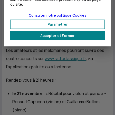
renommés, fortement engagés autour des valeurs
du site.
fédératrices de la musique classique : Renaud
Consulter notre politique
Cookies
Capuçon, accompagné de Guillaume Bellom, et
Paramétrer
Ophélie Gaillard, accompagnée du Pulcinella
Accepter et Fermer
Orchestra.
Les amateurs et les mélomanes pourront suivre ces
quatre concerts sur
www.radioclassique.fr
, via
l’application gratuite ou à l’antenne.
Rendez-vous à 21 heures :
le 21 novembre
: «
Récital pour violon et piano
» -
Renaud Capuçon (violon) et Guillaume Bellom
(piano) ;