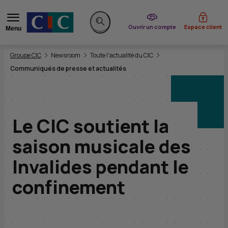
du CIC
Ouvrir un compte
Espace client
Menu
Rechercher sur le site
Vous êtes ici:
Groupe CIC
Newsroom
Toute l'actualité du CIC
Communiqués de presse et actualités
Le CIC soutient la
saison musicale des
Invalides pendant le
confinement