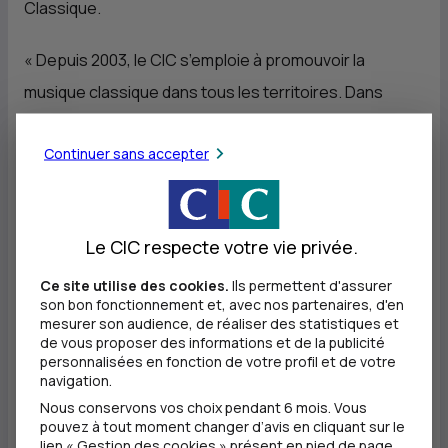
Classique.
«
Depuis 2003, le
CIC
s’emploie à promouvoir la
musique classique dans tous les territoires. Dans
cette conjoncture difficile, nous nous réjouissons de
Continuer sans accepter
pouvoir contribuer au maintien du lien à la culture en
donnant rendez-vous sur les ondes de Radio
Classique à tous les publics, du néophyte au
Le CIC respecte votre vie privée.
mélomane, pour partager la programmation de la
saison musicale des Invalides
», a déclaré
Daniel Baal
,
Ce site utilise des cookies.
Ils permettent d'assurer
son bon fonctionnement et, avec nos partenaires, d'en
directeur général du
CIC
.
mesurer son audience, de réaliser des statistiques et
de vous proposer des informations et de la publicité
personnalisées en fonction de votre profil et de votre
Dans cette saison musicale revue pour les mois de
navigation.
novembre et décembre 2020, quatre concerts seront
Nous conservons vos choix pendant 6 mois. Vous
pouvez à tout moment changer d’avis en cliquant sur le
proposés dont deux représentations par des artistes
lien « Gestion des cookies » présent en pied de page