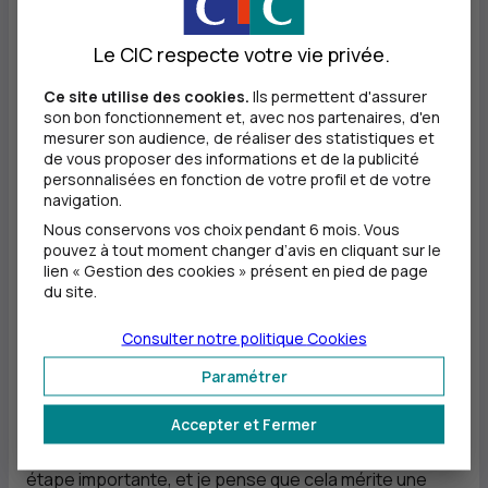
Je suis fière de ce qu'on a fait tous ensemble encore
Le CIC respecte votre vie privée.
une fois. »
Ce site utilise des cookies.
Ils permettent d'assurer
son bon fonctionnement et, avec nos partenaires, d'en
mesurer son audience, de réaliser des statistiques et
de vous proposer des informations et de la publicité
personnalisées en fonction de votre profil et de votre
DEE CAFFARI : "Un très bon
navigation.
Nous conservons vos choix pendant 6 mois. Vous
départ !"
pouvez à tout moment changer d’avis en cliquant sur le
lien « Gestion des cookies » présent en pied de page
du site.
« Je suis étonnamment calme, mais je pense que je le
Consulter notre politique
Cookies
suis pour aider tout le monde, car on peut sentir une
certaine nervosité. L'objectif principal a toujours été
Paramétrer
d'arriver à la ligne de départ, et je pense qu'aujourd'hui,
Accepter et Fermer
nous avons fait un grand pas en avant. C'est une
étape importante, et je pense que cela mérite une