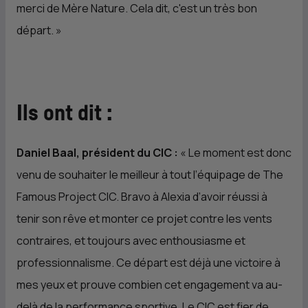
merci de Mère Nature. Cela dit, c'est un très bon
départ. »
Ils ont dit :
Daniel Baal, président du
CIC
:
«
Le moment est donc
venu de souhaiter le meilleur à tout l’équipage de The
Famous Project
CIC
. Bravo à Alexia d’avoir réussi à
tenir son rêve et monter ce projet contre les vents
contraires, et toujours avec enthousiasme et
professionnalisme. Ce départ est déjà une victoire à
mes yeux et prouve combien cet engagement va au-
delà de la performance sportive. Le
CIC
est fier de