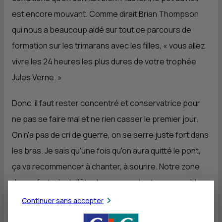
est encore mouvant. Comme dirait Brian Thompson
qui nous a beaucoup aidé sur tout ce parcours de
formation sur les trimarans avec les filles, « vous allez
vivre les 24 heures les plus dures de votre trophée
Jules Verne. »
Donc, il faut rester concentré et conservatrice pour
ne pas se faire mal et ne rien casser le premier jour.
On n'a pas de cri de guerre, on se serre juste fort dans
les bras. Je sais qu'une fois qu'on aura quitté le pont,
ça va recommencer à chanter, à sourire. Notre zone
de confort, c'est d'être heureuses toutes ensemble.
Je vois beaucoup d'émotions dans les yeux des filles
Continuer sans accepter
et je suis contente de les embarquer là-dedans.