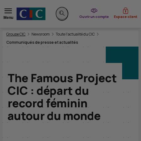
du CIC
Ouvrir un compte
Espace client
Menu
Rechercher sur le site
Vous êtes ici:
Groupe CIC
Newsroom
Toute l'actualité du CIC
Communiqués de presse et actualités
The Famous Project
CIC : départ du
record féminin
autour du monde