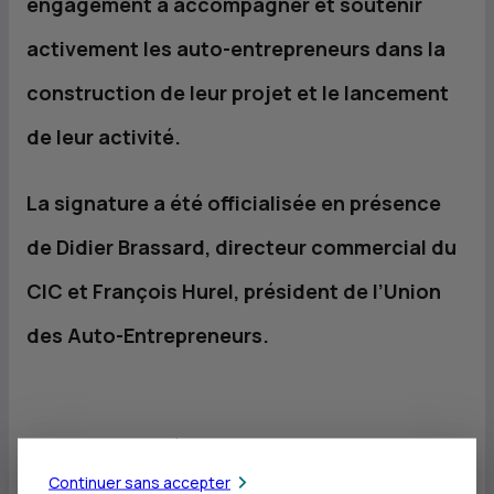
engagement à accompagner et soutenir
activement les auto-entrepreneurs dans la
construction de leur projet et le lancement
de leur activité.
La signature a été officialisée en présence
de Didier Brassard, directeur commercial du
CIC
et François Hurel, président de l’Union
des Auto-Entrepreneurs.
«
Nous sommes très satisfaits de reconduire notre
partenariat véritablement historique avec le
CIC
et de
Continuer sans accepter