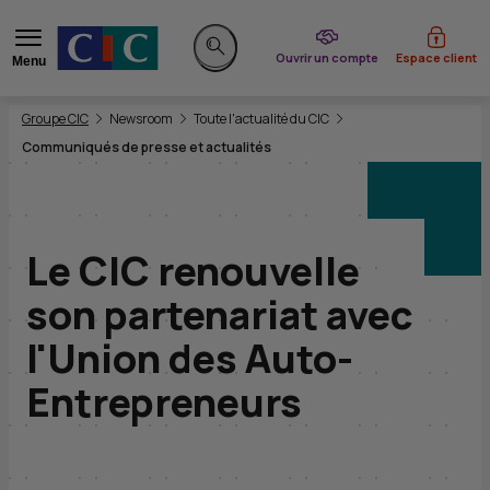
du CIC
Ouvrir un compte
Espace client
Menu
Rechercher sur le site
Vous êtes ici:
Groupe CIC
Newsroom
Toute l'actualité du CIC
Communiqués de presse et actualités
Le CIC renouvelle
son partenariat avec
l'Union des Auto-
Entrepreneurs