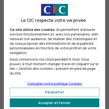
développer en commun des initiatives visant à
encourager l’auto-entrepreneuriat. Un statut qui
Le CIC respecte votre vie privée.
incarne la liberté d’entreprendre et l’indépendance
tant recherchée, avec la simplification, par de plus en
Ce site utilise des cookies.
Ils permettent d'assurer
son bon fonctionnement et, avec nos partenaires, d'en
plus de Français. Aux côtés de l’
UAE
depuis sa création
mesurer son audience, de réaliser des statistiques et
de vous proposer des informations et de la publicité
en 2009, les équipes du
CIC
sont là, partout en France,
personnalisées en fonction de votre profil et de votre
pour les autœntrepreneurs, tant en matière
navigation.
d’accompagnement bancaire dédié à leurs attentes,
Nous conservons vos choix pendant 6 mois. Vous
pouvez à tout moment changer d’avis en cliquant sur le
que sur les sujets assurantiels.
» explique
François
lien « Gestion des cookies » présent en pied de page
du site.
Hurel
, président de l’Union des Auto-Entrepreneurs.
Consulter notre politique
Cookies
«
Accompagner les auto-entrepreneurs sur
Paramétrer
l’ensemble du territoire est un enjeu majeur. Le
Accepter et Fermer
renouvellement de ce partenariat s’inscrit dans la