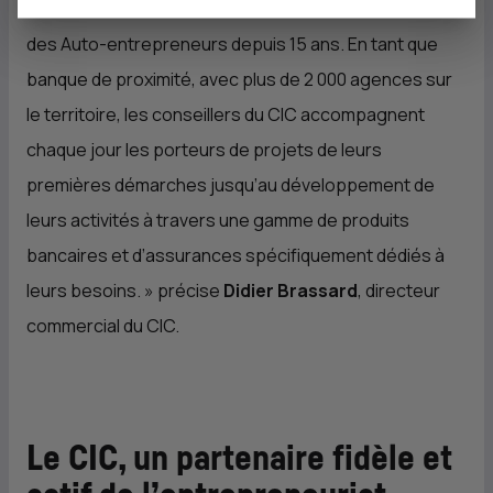
continuité des actions menées aux côtés de l’Union
des Auto-entrepreneurs depuis 15 ans. En tant que
banque de proximité, avec plus de 2 000 agences sur
le territoire, les conseillers du
CIC
accompagnent
chaque jour les porteurs de projets de leurs
premières démarches jusqu’au développement de
leurs activités à travers une gamme de produits
bancaires et d’assurances spécifiquement dédiés à
leurs besoins.
» précise
Didier Brassard
, directeur
commercial du
CIC
.
Le
CIC
, un partenaire fidèle et