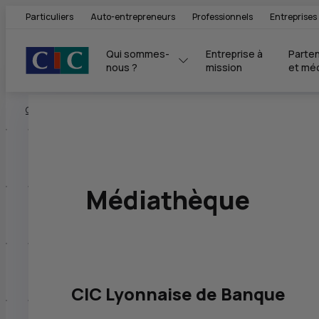
Particuliers
Auto-entrepreneurs
Professionnels
Entreprises
Qui sommes-
Entreprise à 
Parten
nous ?
mission
et mé
Vous êtes ici:
Groupe CIC
Newsroom
Toute l'actualité du CIC
Médiathèque
CI
Médiathèque
CIC Lyonnaise de Banque