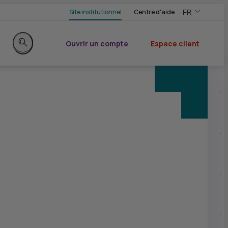
Site institutionnel
Centre d'aide
FR
,Version frança
,Changer de ve
Ouvrir un compte
Espace client
du CIC
Rechercher sur le site