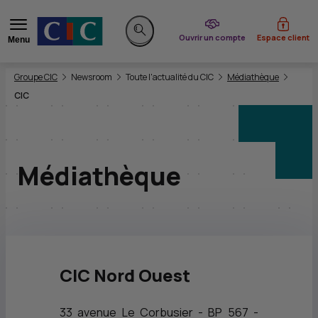
du CIC
Ouvrir un compte
Espace client
Menu
Rechercher sur le site
Vous êtes ici:
Groupe CIC
Newsroom
Toute l'actualité du CIC
Médiathèque
CIC
Médiathèque
CIC Nord Ouest
33 avenue Le Corbusier - BP 567 -