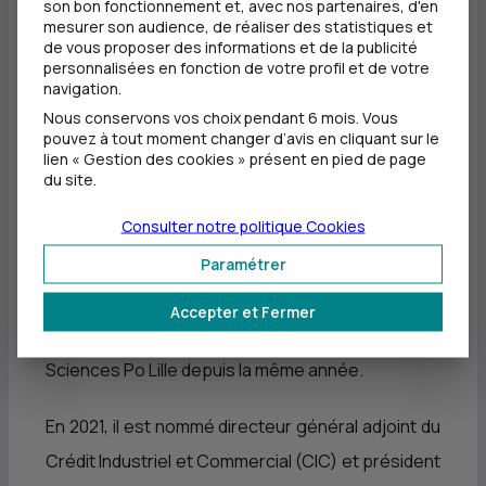
son bon fonctionnement et, avec nos partenaires, d'en
En 1998, Éric Charpentier rejoint le Crédit Mutuel
mesurer son audience, de réaliser des statistiques et
de vous proposer des informations et de la publicité
Nord Europe (
CMNE
) en tant que directeur
personnalisées en fonction de votre profil et de votre
navigation.
général adjoint chargé du pôle finance et
Nous conservons vos choix pendant 6 mois. Vous
entreprises. Son expertise et son leadership lui
pouvez à tout moment changer d’avis en cliquant sur le
lien « Gestion des cookies » présent en pied de page
permettent d'en devenir le directeur général
du site.
délégué en 2004, puis le directeur général en
Consulter notre politique
Cookies
2006, poste qu'il occupe toujours à ce jour.
Paramétrer
Parallèlement, il préside le conseil
d'administration de Beobank en Belgique depuis
Accepter et Fermer
2015, de la Banque de Tunisie depuis 2019, et de
Sciences Po Lille depuis la même année.
En 2021, il est nommé directeur général adjoint du
Crédit Industriel et Commercial (
CIC
) et président