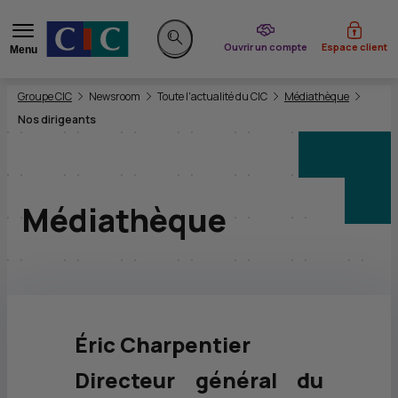
du CIC
Ouvrir un compte
Espace client
Menu
Rechercher sur le site
Vous êtes ici:
Groupe CIC
Newsroom
Toute l'actualité du CIC
Médiathèque
Nos dirigeants
Médiathèque
Éric Charpentier
Directeur général du