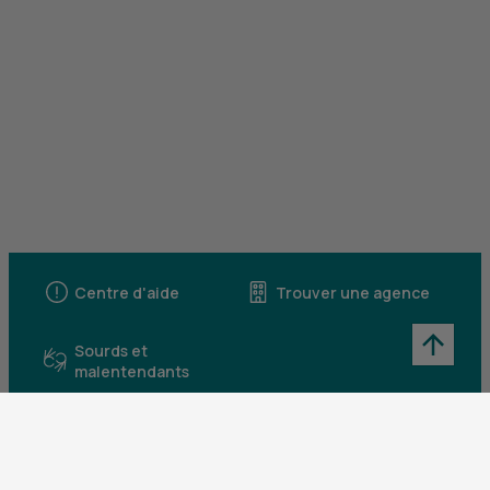
Centre d'aide
Trouver une agence
Sourds et
malentendants
Télécharger l'application