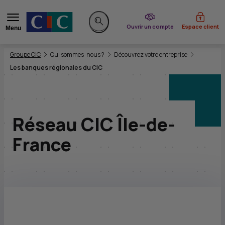
du CIC
Ouvrir un compte
Espace client
Menu
Rechercher sur le site
Vous êtes ici:
Groupe CIC
Qui sommes-nous ?
Découvrez votre entreprise
Les banques régionales du CIC
Réseau CIC Île-de-
France