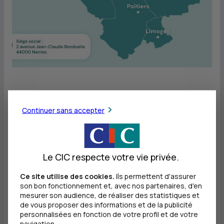
Continuer sans accepter
Fort de sa proximité territoriale et
relationnelle dans tous ses
métiers et de l'engagement de
Le CIC respecte votre vie privée.
l'ensemble de ses collaboratrices
et collaborateurs,
CIC
Ouest joue
Ce site utilise des cookies.
Ils permettent d'assurer
son bon fonctionnement et, avec nos partenaires, d'en
un rôle majeur dans le
mesurer son audience, de réaliser des statistiques et
de vous proposer des informations et de la publicité
financement de l'économie du
personnalisées en fonction de votre profil et de votre
territoire, tout en contribuant à
navigation.