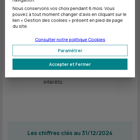
une société plus juste et plus
Nous conservons vos choix pendant 6 mois. Vous
pouvez à tout moment changer d’avis en cliquant sur le
durable. Face aux nombreux
lien « Gestion des cookies » présent en pied de page
bouleversements économiques,
du site.
sociétaux et à l'émergence de
Consulter notre politique
Cookies
risques nouveaux,
CIC
Ouest
Paramétrer
s'engage auprès de ses clients
pour les accompagner dans ces
Accepter et Fermer
transformations au mieux de leurs
intérêts.
Les chiffres clés au 31/12/2024