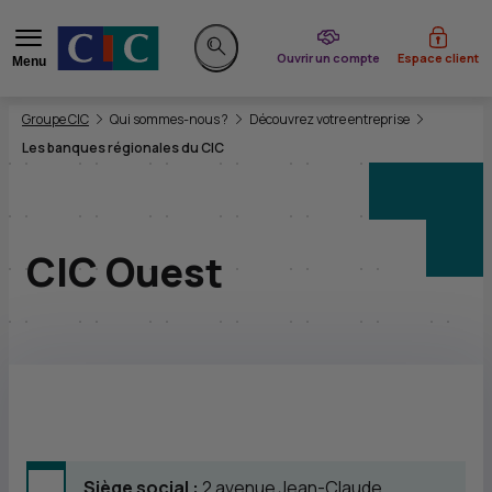
du CIC
Ouvrir un compte
Espace client
Menu
Rechercher sur le site
Vous êtes ici:
Groupe CIC
Qui sommes-nous ?
Découvrez votre entreprise
Les banques régionales du CIC
CIC Ouest
Siège social :
2 avenue Jean-Claude