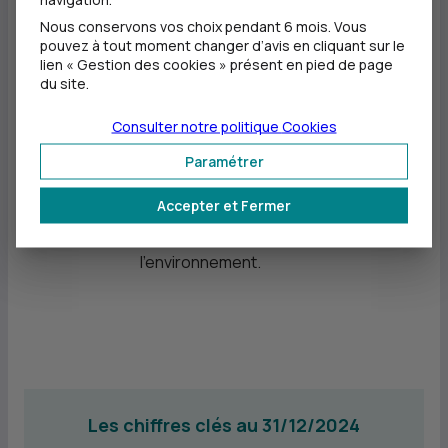
compétence, la proximité et la
Nous conservons vos choix pendant 6 mois. Vous
pouvez à tout moment changer d’avis en cliquant sur le
disponibilité de nos conseillers.
lien « Gestion des cookies » présent en pied de page
Nos collaborateurs sont
du site.
pleinement engagés dans les
Consulter notre politique
Cookies
réseaux locaux et associatifs et
Paramétrer
s'impliquent dans des projets en
lien avec nos missions en faveur
Accepter et Fermer
de la solidarité, de l'inclusion et de
l'environnement.
Les chiffres clés au 31/12/2024