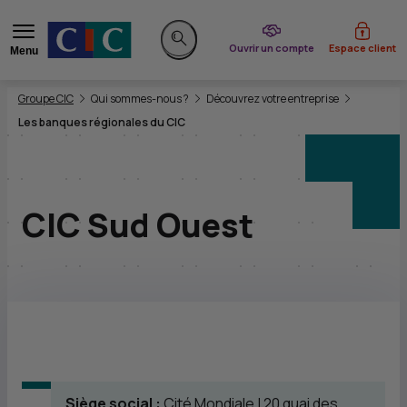
du CIC
Ouvrir un compte
Espace client
Menu
Rechercher sur le site
Vous êtes ici:
Groupe CIC
Qui sommes-nous ?
Découvrez votre entreprise
Les banques régionales du CIC
CIC Sud Ouest
Siège social :
Cité Mondiale | 20 quai des