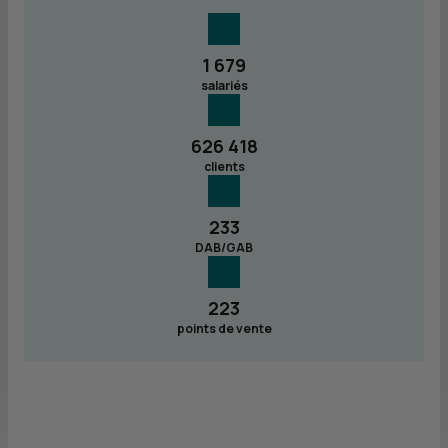
1 679
salariés
626 418
clients
233
DAB/GAB
223
points de vente