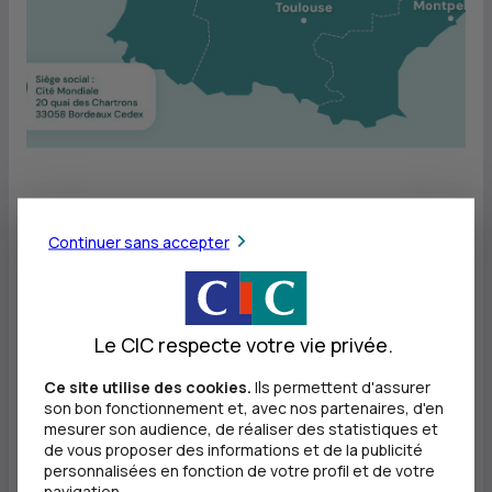
Continuer sans accepter
Nous favorisons les circuits
courts de décisions, une réelle
connaissance des tissus
Le CIC respecte votre vie privée.
économiques de nos territoires et
une forte réactivité au service des
Ce site utilise des cookies.
Ils permettent d'assurer
son bon fonctionnement et, avec nos partenaires, d'en
attentes de nos clients. Avec eux,
mesurer son audience, de réaliser des statistiques et
de vous proposer des informations et de la publicité
nous construisons une relation
personnalisées en fonction de votre profil et de votre
d'excellence en s'appuyant sur la
navigation.