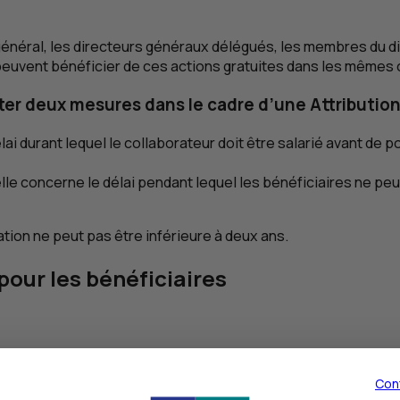
général, les directeurs généraux délégués, les membres du dir
peuvent bénéficier de ces actions gratuites dans les mêmes c
er deux mesures dans le cadre d’une Attribution 
 délai durant lequel le collaborateur doit être salarié avant de 
elle concerne le délai pendant lequel les bénéficiaires ne p
tion ne peut pas être inférieure à deux ans.
pour les bénéficiaires
vendre ses actions s’il le souhaite, et ainsi percevoir une pl
us-value :
Con