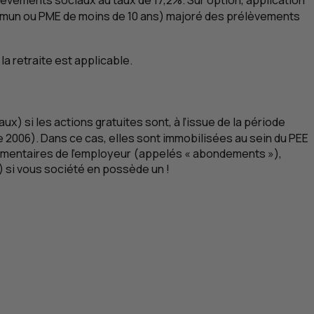
rélèvements sociaux au taux de 17,2%. Sur option, application
ommun ou
PME
de moins de 10 ans) majoré des prélèvements
la retraite est applicable.
x) si les actions gratuites sont, à l’issue de la période
e 2006). Dans ce cas, elles sont immobilisées au sein du
PEE
mentaires de l'employeur (appelés « abondements »),
) si vous société en possède un !