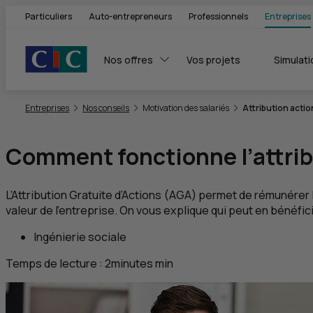
Particuliers
Auto-entrepreneurs
Professionnels
Entreprises
Nos offres
Vos projets
Simulati
Vous êtes ici:
Entreprises
Nos conseils
Motivation des salariés
Attribution actio
Comment fonctionne l’attribu
L’Attribution Gratuite d’Actions (
AGA
) permet de rémunérer l
valeur de l'entreprise. On vous explique qui peut en bénéfi
Ingénierie sociale
Temps de lecture :
2
minutes
min