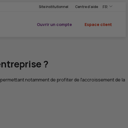
Site institutionnel
Centre d'aide
FR
,Version frança
,Changer de ve
Ouvrir un compte
Espace client
du CIC
ntreprise ?
lui permettant notamment de profiter de l'accroissement de la