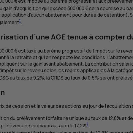
de 300 000 € est imposé au barème progressif et aux prélèvem
 du gain d’acquisition qui excède 300 000 € sera soumise au ba
s application d’aucun abattement pour durée de détention). S
1
également
.
orisation d’une
AGE
tenue à compter d
e 300 000 € est taxé au barème progressif de l’impôt sur le r
nt à la retraite et qui en respecte les conditions. L’abattemen
iquent sur le gain avant abattement. La contribution salarial
mpôt sur le revenu selon les règles applicables à la catégor
CSG
au taux de 9,2%, la
CRDS
au taux de 0,5% seront prélevée
on
x de cession et la valeur des actions au jour de l’acquisition 
cation du prélèvement forfaitaire unique au taux de 12,8% et 
1
s prélèvements sociaux au taux de 17,2%
.