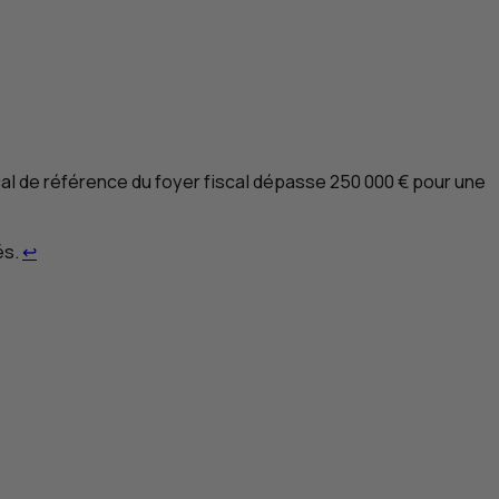
al de référence du foyer fiscal dépasse 250 000 € pour une
Retour au renvoi 2
és.
↩