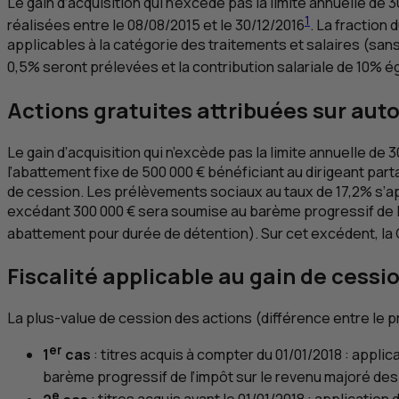
Le gain d’acquisition qui n’excède pas la limite annuelle 
1
réalisées entre le 08/08/2015 et le 30/12/2016
. La fraction
applicables à la catégorie des traitements et salaires (san
0,5% seront prélevées et la contribution salariale de 10% 
Actions gratuites attribuées sur aut
Le gain d’acquisition qui n’excède pas la limite annuelle d
l’abattement fixe de 500 000 € bénéficiant au dirigeant parta
de cession. Les prélèvements sociaux au taux de 17,2% s’appl
excédant 300 000 € sera soumise au barème progressif de l’i
abattement pour durée de détention). Sur cet excédent, la
Fiscalité applicable au gain de cessi
La plus-value de cession des actions (différence entre le pri
er
1
cas
: titres acquis à compter du 01/01/2018 : appli
barème progressif de l’impôt sur le revenu majoré de
e