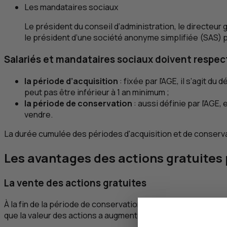
Les mandataires sociaux
Le président du conseil d’administration, le directeur 
le président d’une société anonyme simplifiée (
SAS
) 
Salariés et mandataires sociaux doivent respect
la période d’acquisition
: fixée par l’
AGE
, il s’agit du
peut pas être inférieur à 1 an minimum ;
la période de conservation
: aussi définie par l’
AGE
, 
vendre.
La durée cumulée des périodes d'acquisition et de conserva
Les avantages des actions gratuites 
La vente des actions gratuites
À la fin de la période de conservation, le bénéficiaire peut 
que la valeur des actions a augmenté. Il existe 2 types de pl