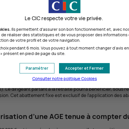
i correspond à la valeur des actions au jour de l’acquisition déf
de cession, qui représente la différence entre la valeur des ac
Le CIC respecte votre vie privée.
okies.
Ils permettent d'assurer son bon fonctionnement et, avec nos
de réaliser des statistiques et de vous proposer des informations e
er du 28/09/2012 sur autorisation d’u
ion de votre profil et de votre navigation.
oix pendant 6 mois. Vous pouvez à tout moment changer d’avis en cl
» présent en pied de page du site.
mpôt sur le revenu dans la catégorie des traitements et salai
orisation d’une
AGE
tenue à compter du
Paramétrer
Accepter et Fermer
Consulter notre politique
Cookies
impôt sur le revenu avec application, le cas échéant, des ab
). Le dirigeant partant à la retraite pourra bénéficier, sous r
ession. Cet abattement fixe est exclusif de l’application de
orisation d’une
AGE
tenue à compter du