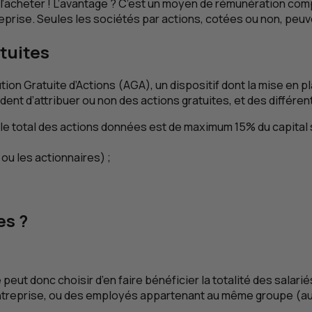
l’acheter ! L’avantage ? C’est un moyen de rémunération comp
treprise. Seules les sociétés par actions, cotées ou non, peuv
tuites
tion Gratuite d’Actions (
AGA
), un dispositif dont la mise en
dent d’attribuer ou non des actions gratuites, et des différen
le total des actions données est de maximum 15% du capital so
 ou les actionnaires) ;
es ?
 peut donc choisir d’en faire bénéficier la totalité des salar
 l’entreprise, ou des employés appartenant au même groupe (au 