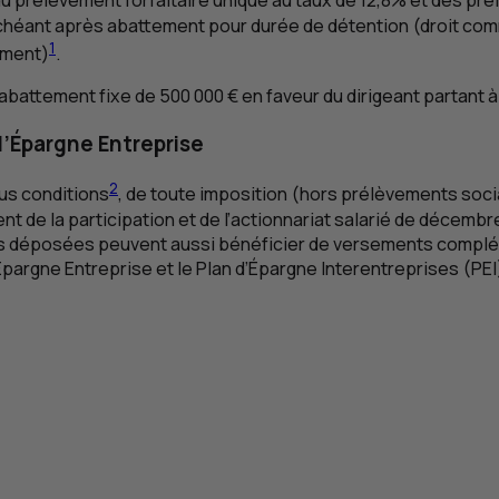
n du prélèvement forfaitaire unique au taux de 12,8% et des p
 échéant après abattement pour durée de détention (droit c
1
ement)
.
abattement fixe de 500 000 € en faveur du dirigeant partant à 
d’Épargne Entreprise
2
ous conditions
, de toute imposition (hors prélèvements sociau
t de la participation et de l’actionnariat salarié de décembr
ns déposées peuvent aussi bénéficier de versements complé
Épargne Entreprise et le Plan d’Épargne Interentreprises (
PEI