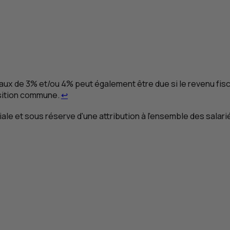
aux de 3% et/ou 4% peut également être due si le revenu fisc
Retour au renvoi 1
osition commune.
↩
iale et sous réserve d'une attribution à l'ensemble des salari