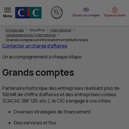
du CIC
Ouvrir un compte
Espace client
Menu
Rechercher sur le site
Vous êtes ici:
Entreprises
Nos offres
International
Développement à l'international
Grands comptes et informations institutionnels
Contacter un chargé d’affaires
Un accompagnement à chaque étape
Grands comptes
Partenaire historique des entreprises réalisant plus de
100 M€ de chiffre d'affaires et des entreprises cotées
(CAC40,
SBF
120, etc.), le
CIC
s’engage à vos côtés.
Diverses stratégies de financement
Des services et flux