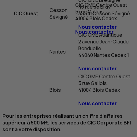
CIC
GME
Centre Ouest
40 rue de Bray
Cesson
5 rue Gallois
CIC
Ouest
35510 Cesson Sévigné
Sévigné
41004 Blois
Cedex
Nous contacter
Nous contacter
CIC
GME
Atlantique
2 avenue Jean-Claude
Bonduelle
Nantes
44040 Nantes
Cedex
1
Nous contacter
CIC
GME
Centre Ouest
5 rue Gallois
Blois
41004 Blois
Cedex
Nous contacter
Pour les entreprises réalisant un chiffre d'affaires
supérieur à 500 M€, les services de
CIC
Corporate
BFI
sont à votre disposition.