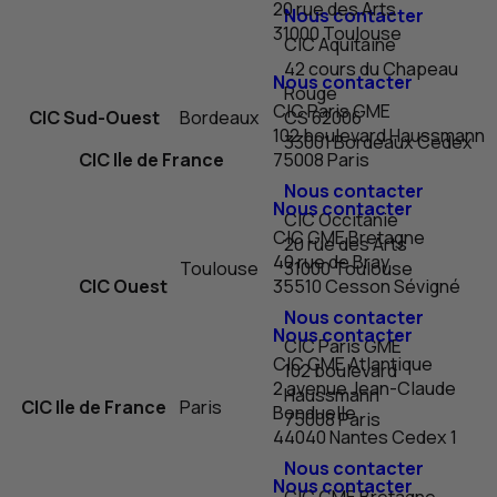
20 rue des Arts
Nous contacter
31000 Toulouse
CIC
Aquitaine
42 cours du Chapeau
Nous contacter
Rouge
CIC
Paris
GME
CIC
Sud-Ouest
Bordeaux
CS
62006
102 boulevard Haussmann
33001 Bordeaux
Cedex
CIC
Ile de France
75008 Paris
Nous contacter
Nous contacter
CIC
Occitanie
CIC
GME
Bretagne
20 rue des Arts
40 rue de Bray
Toulouse
31000 Toulouse
CIC
Ouest
35510 Cesson Sévigné
Nous contacter
Nous contacter
CIC
Paris
GME
CIC
GME
Atlantique
102 boulevard
2 avenue Jean-Claude
Haussmann
CIC
Ile de France
Paris
Bonduelle
75008 Paris
44040 Nantes
Cedex
1
Nous contacter
Nous contacter
CIC
GME
Bretagne