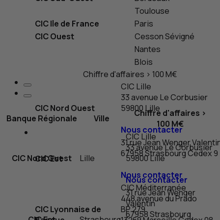
Toulouse
CIC
Ile de France
Paris
CIC
Ouest
Cesson Sévigné
Nantes
Blois
Chiffre d'affaires > 100 M€
CIC
Lille
33 avenue Le Corbusier
CIC
Nord Ouest
59800 Lille
Chiffre d'affaires >
Banque Régionale
Ville
100 M€
Nous contacter
CIC
Lille
31 rue Jean Wenger Valenti
33 avenue Le Corbusier
67958 Strasbourg
Cedex
9
CIC
Nord Ouest
Lille
59800 Lille
CIC
Est
Nous contacter
Nous contacter
CIC
Méditerranée
31 rue Jean Wenger
448 avenue du Prado
Valentin
CIC
Lyonnaise de
BP
279
67958 Strasbourg
CIC
Est
Strasbourg
Banque
13269 Marseille
Cedex
08