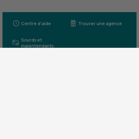
Centre d'aide
Trouver une agence
Sourds et
malentendants
Télécharger l'application
Parrainez un proche et profitez ensemble
d’avantages
Découvrir notre offre
Mentions légales
Tarifs et conditions générales
Guides et informations réglementaires