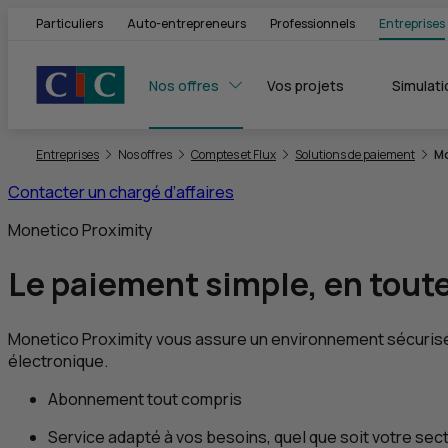
Particuliers
Auto-entrepreneurs
Professionnels
Entreprises
Nos offres
Vos projets
Simulati
Vous êtes ici:
Entreprises
Nos offres
Comptes et Flux
Solutions de paiement
Mo
Contacter un chargé d’affaires
Monetico Proximity
Le paiement simple,
en tout
Monetico Proximity vous assure un environnement sécurisé, 
électronique.
Abonnement tout compris
Service adapté à vos besoins, quel que soit votre sect