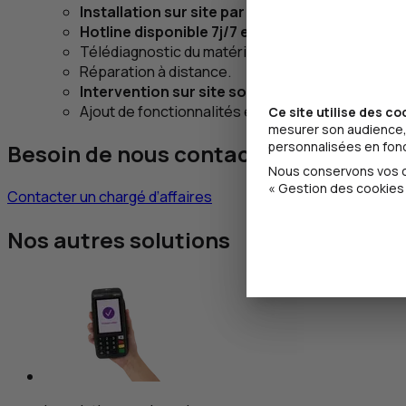
Installation sur site par nos techniciens.
Hotline
disponible 7j/7 et 24h/24.
Télédiagnostic du matériel.
Réparation à distance.
Intervention sur site sous 24h ouvrables d’u
Ajout de fonctionnalités et mise à jour du matérie
Ce site utilise des co
mesurer son audience, 
personnalisées en fonct
Besoin de nous contacter ?
Nous conservons vos ch
« Gestion des cookies 
Contacter un chargé d’affaires
Nos autres solutions