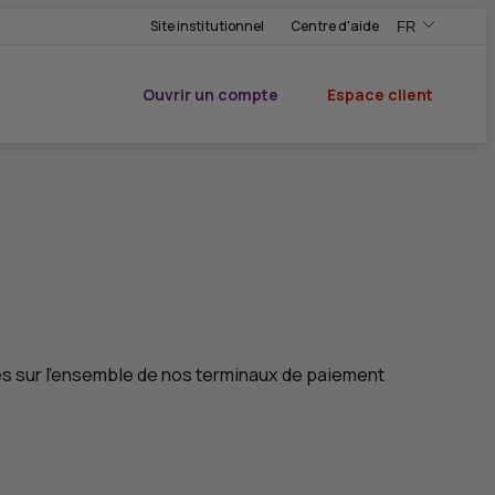
Site institutionnel
Centre d'aide
FR
,Version frança
,Changer de ve
Ouvrir un compte
Espace client
du CIC
ées sur l'ensemble de nos terminaux de paiement