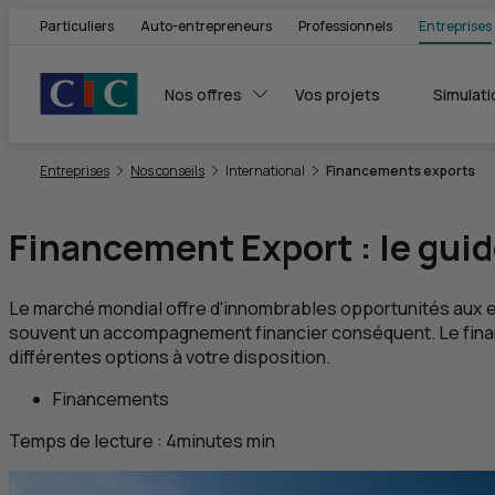
Particuliers
Auto-entrepreneurs
Professionnels
Entreprises
Nos offres
Vos projets
Simulati
Vous êtes ici:
Entreprises
Nos conseils
International
Financements exports
Financement Export : le guid
Le marché mondial offre d'innombrables opportunités aux e
souvent un accompagnement financier conséquent. Le financ
différentes options à votre disposition.
Financements
Temps de lecture :
4
minutes
min