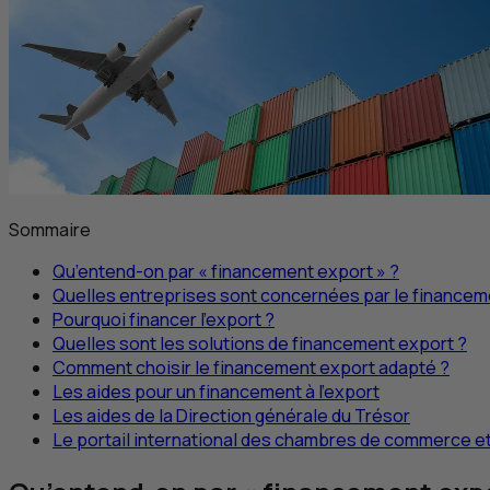
Sommaire
Qu’entend-on par « financement export » ?
Quelles entreprises sont concernées par le financem
Pourquoi financer l’export ?
Quelles sont les solutions de financement export ?
Comment choisir le financement export adapté ?
Les aides pour un financement à l'export
Les aides de la Direction générale du Trésor
Le portail international des chambres de commerce et 