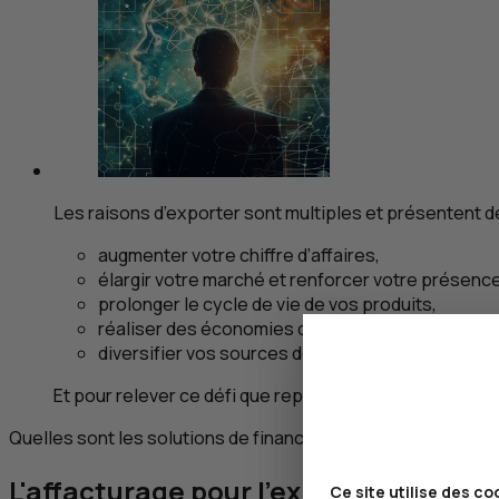
Les raisons d’exporter sont multiples et présentent 
augmenter votre chiffre d’affaires,
élargir votre marché et renforcer votre présenc
prolonger le cycle de vie de vos produits,
réaliser des économies d’échelle,
diversifier vos sources de revenus.
Et pour relever ce défi que représente l’export, votre 
Quelles sont les solutions de financement export ?
L'affacturage pour l'export
Ce site utilise des co