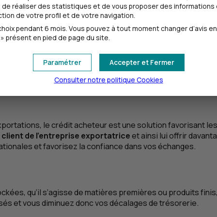
de réaliser des statistiques et de vous proposer des informations e
ion de votre profil et de votre navigation.
iser le recouvrement de ses créances
, voire la solvabilité
oix pendant 6 mois. Vous pouvez à tout moment changer d’avis en cl
nts en liquidités immédiates et permet ainsi de sécuriser le c
» présent en pied de page du site.
ion de votre trésorerie puisqu’il
réduit le risque d'impayé et
Paramétrer
Accepter et Fermer
Consulter notre politique
Cookies
 exportations, le crédit acheteur est une solution favorisant 
client de l’entreprise exportatrice
et ainsi lui offrir davan
nationales et favorisez la confiance dans vos échanges.
kées, qu’il s’agisse de matières premières ou produits finis
risés et vous diminuez donc vos décalages de trésorerie.