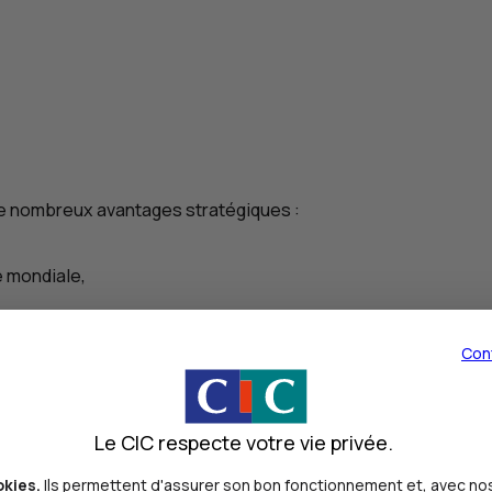
de nombreux avantages stratégiques :
e mondiale,
Con
entreprise aura besoin de liquidités sur un horizon moyen à lo
Le CIC respecte votre vie privée.
okies.
Ils permettent d'assurer son bon fonctionnement et, avec nos