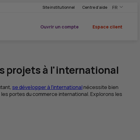
Site institutionnel
Centre d'aide
FR
,Version frança
,Changer de ve
Ouvrir un compte
Espace client
du CIC
projets à l'international
utant,
se développer à l'international
nécessite bien
les portes du commerce international. Explorons les