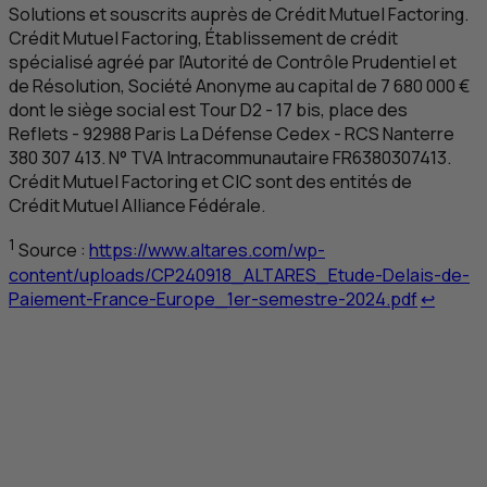
Solutions et souscrits auprès de Crédit Mutuel Factoring.
Crédit Mutuel Factoring, Établissement de crédit
spécialisé agréé par l’Autorité de Contrôle Prudentiel et
de Résolution, Société Anonyme au capital de 7 680 000 €
dont le siège social est Tour
D
2 - 17 bis, place des
Reflets - 92988 Paris La Défense Cedex -
RCS
Nanterre
380 307 413. N°
TVA
Intracommunautaire
FR
6380307413.
Crédit Mutuel Factoring et
CIC
sont des entités de
Crédit Mutuel Alliance Fédérale.
1
Source :
https://www.altares.com/wp-
content/uploads/CP240918_ALTARES_Etude-Delais-de-
Retour
Paiement-France-Europe_1er-semestre-2024.pdf
↩