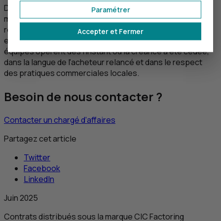
Dans le cas de
notre offre d’affacturage
, des experts
Paramétrer
multilingues qui connaissent très bien les modalités de
règlement et de recouvrement de chaque pays, prennent
Accepter et Fermer
en charge les relances des créances de l’entreprise. Ces
équipes opèrent dès l’instant où la créance a été cédée,
dans la langue de l'acheteur relancé et dans le respect
des pratiques commerciales locales.
Besoin de nous contacter ?
Contacter un chargé d’affaires
Partagez cet article
Twitter
Facebook
LinkedIn
Juin 2025
Contrats distribués sous la marque
CIC
Factoring