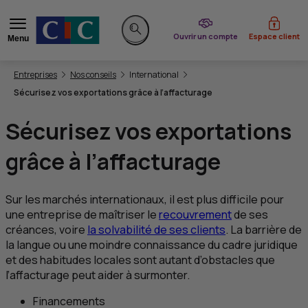
du CIC
Ouvrir un compte
Espace client
Menu
Rechercher sur le site
Vous êtes ici:
Entreprises
Nos conseils
International
Sécurisez vos exportations grâce à l’affacturage
Sécurisez vos exportations
grâce à l’affacturage
Sur les marchés internationaux, il est plus difficile pour
une entreprise de maîtriser le
recouvrement
de ses
créances, voire
la solvabilité de ses clients
. La barrière de
la langue ou une moindre connaissance du cadre juridique
et des habitudes locales sont autant d’obstacles que
l’affacturage peut aider à surmonter.
Financements