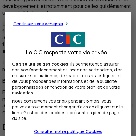
développement, et notamment pour celles qui démarrent
une activité d’export.
Continuer sans accepter
Les services apportés par l’affacturage, au-delà du
financement immédiat des factures clients (euro et
devises), incluent :
la garantie du paiement des
factures, leur relance et la couverture contre les
effets de change.
Le CIC respecte votre vie privée.
L'affacturage présente donc des avantages tant pour le
Ce site utilise des cookies.
Ils permettent d'assurer
marché domestique qu'à l'international.
son bon fonctionnement et, avec nos partenaires, d'en
mesurer son audience, de réaliser des statistiques et
Bon à savoir
de vous proposer des informations et de la publicité
personnalisées en fonction de votre profil et de votre
Exporter constitue souvent un relais de croissance non
navigation.
négligeable pour l’entreprise. Mais c’est aussi une prise
Nous conservons vos choix pendant 6 mois. Vous
de risque quand on ne maîtrise pas le contexte juridique et
pouvez à tout moment changer d’avis en cliquant sur le
culturel des pays cibles. Nous pouvons vous aider.
lien « Gestion des cookies » présent en pied de page
du site.
Des experts à la manœuvre
Consulter notre politique
Cookies