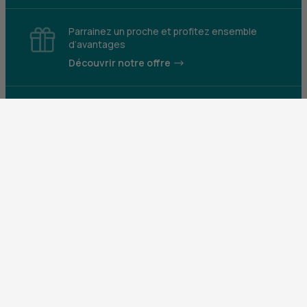
Parrainez un proche et profitez ensemble
d’avantages
Découvrir notre offre
Mentions légales
Tarifs et conditions générales
Guides et informations réglementaires
Protection des données
Gestion des cookies
Fraude et sécurité bancaire
VDP
Accessibilité
Déclaration d’accessibilité : partiellement
conforme