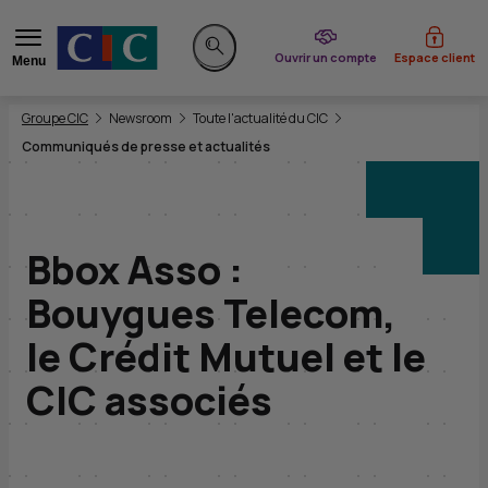
du CIC
Ouvrir un compte
Espace client
Menu
Rechercher sur le site
Vous êtes ici:
Groupe CIC
Newsroom
Toute l'actualité du CIC
Communiqués de presse et actualités
Bbox Asso :
Bouygues Telecom,
le Crédit Mutuel et le
CIC associés