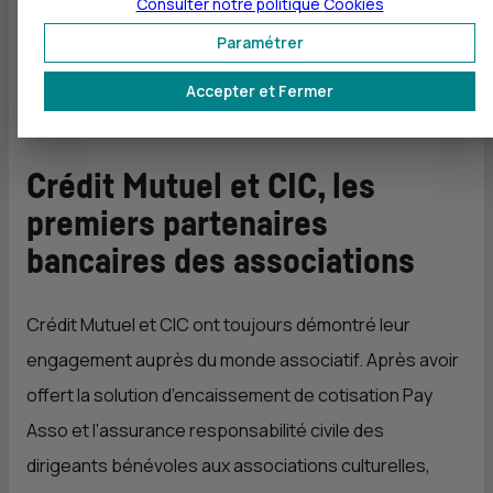
Consulter notre politique
Cookies
soutien. Plus de 3 000 associations ont déjà souscrit à
Paramétrer
Bbox Asso depuis son lancement il y a deux ans.
Accepter et Fermer
Crédit Mutuel et
CIC
, les
premiers partenaires
bancaires des associations
Crédit Mutuel et
CIC
ont toujours démontré leur
engagement auprès du monde associatif. Après avoir
offert la solution d’encaissement de cotisation Pay
Asso et l’assurance responsabilité civile des
dirigeants bénévoles aux associations culturelles,