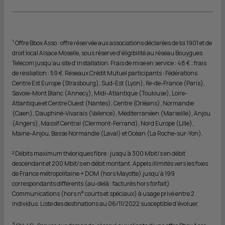
1
Offre Bbox Asso : offre réservée aux associations déclarées de loi 1901 et de
droit local Alsace Moselle, sous réserve d’éligibilité au réseau Bouygues
Telecom jusqu’au site d’installation. Frais de mise en service : 48 € ; frais
de résiliation : 59 €. Réseaux Crédit Mutuel participants : Fédérations
Centre Est Europe (Strasbourg), Sud-Est (Lyon), Ile-de-France (Paris),
Savoie-Mont Blanc (Annecy), Midi-Atlantique (Toulouse), Loire-
Atlantique et Centre Ouest (Nantes), Centre (Orléans), Normandie
(Caen), Dauphiné-Vivarais (Valence), Méditerranéen (Marseille), Anjou
(Angers), Massif Central (Clermont-Ferrand), Nord Europe (Lille),
Maine-Anjou, Basse Normandie (Laval) et Océan (La Roche-sur-Yon).
² Débits maximum théoriques fibre : jusqu’à 300 Mbit/s en débit
descendant et 200 Mbit/s en débit montant. Appels illimités vers les fixes
de France métropolitaine + DOM (hors Mayotte) jusqu’à 199
correspondants différents (au-delà : facturés hors forfait).
Communications (hors n° courts et spéciaux) à usage privé entre 2
individus. Liste des destinations au 06/11/2022 susceptible d’évoluer.
3