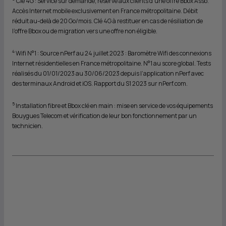
Clé 4G : Service sur demande, réservé aux clients d'une offre Bbox Asso.
Accès Internet mobile exclusivement en France métropolitaine. Débit
réduit au-delà de 20 Go/mois. Clé 4G à restituer en cas de résiliation de
l’offre Bbox ou de migration vers une offre non éligible.
4
Wifi N°1 : Source nPerf au 24 juillet 2023 : Baromètre Wifi des connexions
Internet résidentielles en France métropolitaine. N°1 au score global. Tests
réalisés du 01/01/2023 au 30/06/2023 depuis l’application nPerf avec
des terminaux Android et iOS. Rapport du S1 2023 sur nPerf.com.
5
Installation fibre et Bbox clé en main : mise en service de vos équipements
Bouygues Telecom et vérification de leur bon fonctionnement par un
technicien.