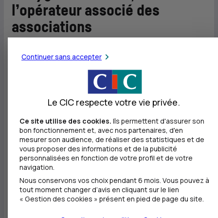
l’opérateur associé des
associations
En 2021, Bouygues Telecom a entamé une démarche
Continuer sans accepter
pérenne pour devenir le premier partenaire numérique
des associations en cosignant avec le Gouvernement
une charte d’engagements au profit du monde
Le CIC respecte votre vie privée.
associatif. A travers cette charte, l’opérateur s’est
Ce site utilise des cookies.
Ils permettent d'assurer son
bon fonctionnement et, avec nos partenaires, d'en
notamment engagé à soutenir le développement du
mesurer son audience, de réaliser des statistiques et de
bénévolat en France, à participer à sa transformation
vous proposer des informations et de la publicité
personnalisées en fonction de votre profil et de votre
numérique et à aider les associations à se structurer
navigation.
et à grandir en valorisant leur impact. Proposer une
Nous conservons vos choix pendant 6 mois. Vous pouvez à
tout moment changer d’avis en cliquant sur le lien
offre internet haut débit accessible dédiée au secteur
« Gestion des cookies » présent en pied de page du site.
associatif s’inscrit pleinement dans cette stratégie de