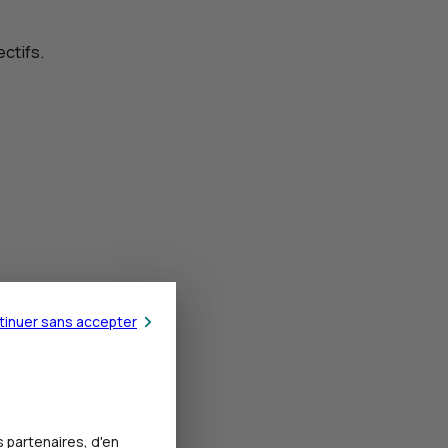
ctifs.
tinuer sans accepter
 partenaires, d'en