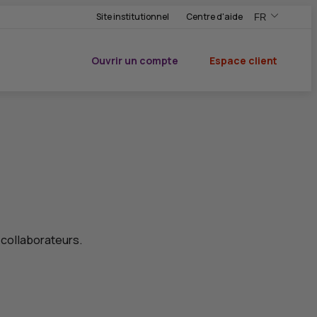
Site institutionnel
Centre d'aide
FR
,Version frança
,Changer de ve
Ouvrir un compte
Espace client
du CIC
 collaborateurs.