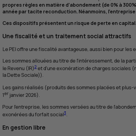
propres règles en matière d’abondement (de 0% à 300%, 
année par tacite reconduction. Néanmoins, l’entreprise p
Ces dispositifs présentent un risque de perte en capital
Une fiscalité et un traitement social attractifs
Le
PEI
offre une fiscalité avantageuse, aussi bien pour les 
Les sommes allouées au titre de l'intéressement, de la part
2
le Revenu (
IR
)
et d'une exonération de charges sociales (
la Dette Sociale)).
Les gains réalisés (produits des sommes placées et plus-va
er
1
janvier 2026).
Pour l’entreprise, les sommes versées au titre de l’abondem
3
exonérées du forfait social
.
En gestion libre