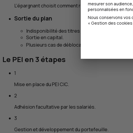
mesurer son audience, 
L’épargnant choisit comment répartir son épargne, en
personnalisées en fonct
Sortie du plan
Nous conservons vos ch
« Gestion des cookies 
Indisponibilité des titres acquis pendant cinq ans
Sortie en capital.
Plusieurs cas de déblocage anticipé sont autori
Le
PEI
en 3 étapes
1
Mise en place du
PEI
CIC
.
2
Adhésion facultative par les salariés.
3
Gestion et développement du portefeuille.