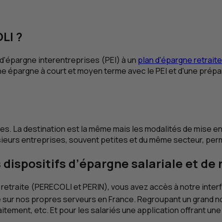
LI ?
n d'épargne interentreprises (
PEI
) à un
plan d'épargne retraite
une épargne à court et moyen terme avec le
PEI
et d'une prépa
es. La destination est la même mais les modalités de mise en 
sieurs entreprises, souvent petites et du même secteur, perm
ispositifs d’épargne salariale et de r
e retraite (PERECOLI et PERIN), vous avez accès à notre interf
é sur nos propres serveurs en France. Regroupant un grand 
tement, etc. Et pour les salariés une application offrant une