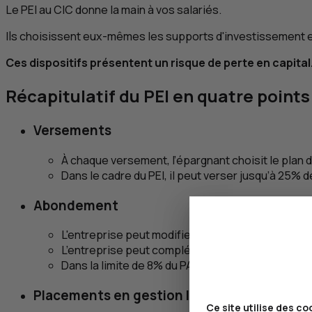
Le
PEI
au
CIC
donne la main à vos salariés.
Ils choisissent eux-mêmes les supports d'investissement en 
Ces dispositifs présentent un risque de perte en capital
Récapitulatif du
PEI
en quatre points
Versements
À chaque versement, l’épargnant choisit le plan da
Dans le cadre du
PEI
, il peut verser jusqu’à 25% 
Abondement
L'entreprise peut modifier chaque année les mod
L’entreprise peut compléter les versements jusqu
Dans la limite de 8% du PASS.
Placements en gestion libre
Ce site utilise des co