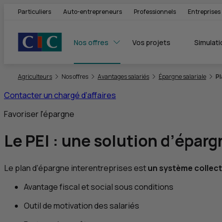
Particuliers
Auto-entrepreneurs
Professionnels
Entreprises
Nos offres
Vos projets
Simulati
Vous êtes ici:
Agriculteurs
Nos offres
Avantages salariés
Épargne salariale
Pl
Contacter un chargé d’affaires
Favoriser l'épargne
Le
PEI
: une solution d’épar
Le plan d’épargne interentreprises est
un système collect
Avantage fiscal et social sous conditions
Outil de motivation des salariés