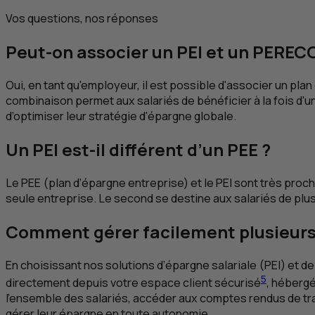
Vos questions, nos réponses
Peut-on associer un
PEI
et un PERECO
Oui, en tant qu'employeur, il est possible d'associer un pla
combinaison permet aux salariés de bénéficier à la fois d'
d’optimiser leur stratégie d'épargne globale.
Un
PEI
est-il différent d’un
PEE
?
Le
PEE
(plan d’épargne entreprise) et le
PEI
sont très proch
seule entreprise. Le second se destine aux salariés de plu
Comment gérer facilement plusieurs d
En choisissant nos solutions d’épargne salariale (
PEI
) et d
5
directement depuis votre espace client sécurisé
, héberg
l’ensemble des salariés, accéder aux comptes rendus de trai
gérer leur épargne en toute autonomie.