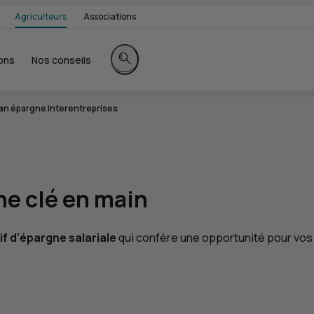
Agriculteurs
Associations
ons
Nos conseils
Rechercher sur le site
an épargne interentreprises
gne
clé en main
if d’épargne salariale
qui confère une opportunité pour vos