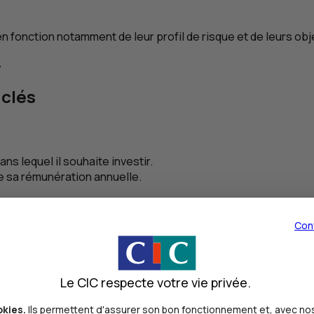
fonction notamment de leur profil de risque et de leurs obje
.
 clés
ns lequel il souhaite investir.
de sa rémunération annuelle.
Con
alités de calcul de l’abondement.
'à trois fois leur montant.
Le CIC respecte votre vie privée.
okies.
Ils permettent d'assurer son bon fonctionnement et, avec nos