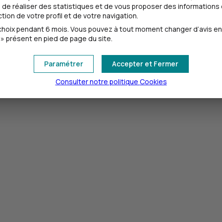
de réaliser des statistiques et de vous proposer des informations e
 fonction notamment de ses objectifs.
ion de votre profil et de votre navigation.
oix pendant 6 mois. Vous pouvez à tout moment changer d’avis en cl
» présent en pied de page du site.
.
Paramétrer
Accepter et Fermer
4
sés
.
Consulter notre politique
Cookies