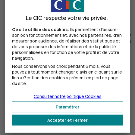
Comptes
Le CIC respecte votre vie privée.
3
minutes
min
Ce site utilise des cookies.
Ils permettent d'assurer
Afin de vous aider à lutter efficacement contre toute
son bon fonctionnement et, avec nos partenaires, d'en
mesurer son audience, de réaliser des statistiques et
tentative de fraude, votre banque vous recommande
de vous proposer des informations et de la publicité
de respecter les principes suivants.
personnalisées en fonction de votre profil et de votre
navigation.
L’intelligence artificielle au service de
Nous conservons vos choix pendant 6 mois. Vous
votre quotidien
pouvez à tout moment changer d’avis en cliquant sur le
lien « Gestion des cookies » présent en pied de page
Informations
du site.
5
minutes
min
Consulter notre politique
Cookies
Découvrez nos solutions d'
IA
développées en
Paramétrer
interne pour simplifier votre quotidien et offrir à nos
chargés d’affaires des outils pour mieux vous
Accepter et Fermer
accompagner, sans jamais les remplacer.