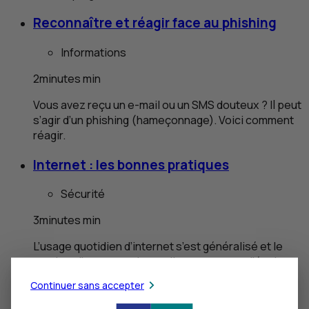
Reconnaître et réagir face au
phishing
Informations
2
minutes
min
Vous avez reçu un e-mail ou un
SMS
douteux ? Il peut
s’agir d’un
phishing
(hameçonnage). Voici comment
réagir.
Internet : les bonnes pratiques
Sécurité
3
minutes
min
L’usage quotidien d’internet s’est généralisé et le
nombre d’escroqueries en ligne ne cesse d’évoluer.
Adoptez les bons réflexes du net.
Continuer sans accepter
Les consignes de sécurité du
CIC