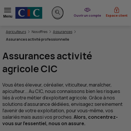
du CIC
Ouvrir un compte
Espace client
Menu
Rechercher sur le site
Vous êtes ici:
Agriculteurs
Nos offres
Assurances
Assurances activité professionnelle
Assurances activité
agricole
CIC
Vous êtes éleveur, céréalier, viticulteur, maraîcher,
apiculteur... Au
CIC
, nous connaissons bien les risques
liés à votre métier d’exploitant agricole. Grâce à nos
solutions d’assurance dédiées, envisagez sereinement
l’avenir de votre exploitation, pour vous-même, vos
salariés mais aussi vos proches.
Alors, concentrez-
vous sur l’essentiel, nous on assure.