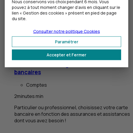
Nous conservons vos choix pendant 6 mois. Vous
Assurance récolte : une réforme qui
pouvez à tout moment changer d’avis en cliquant sur le
lien « Gestion des cookies » présent en pied de page
change la donne
du site.
3
minutes
min
Consulter notre politique
Cookies
Face aux aléas climatiques, une protection
Paramétrer
universelle est mise en place pour mieux protéger
les exploitants agricoles.
Accepter et Fermer
Tout savoir sur les garanties des cartes
bancaires
Comptes
2
minutes
min
Particulier ou professionnel, choisissez votre carte
bancaire en fonction des assurances et assistances
dont vous avez besoin !