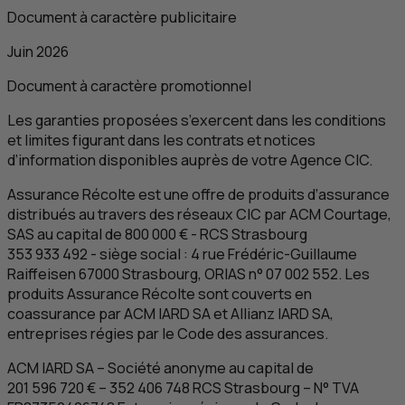
Document à caractère publicitaire
Juin 2026
Document à caractère promotionnel
Les garanties proposées s’exercent dans les conditions
et limites figurant dans les contrats et notices
d’information disponibles auprès de votre Agence
CIC
.
Assurance Récolte est une offre de produits d’assurance
distribués au travers des réseaux
CIC
par
ACM
Courtage,
SAS
au capital de 800 000 € -
RCS
Strasbourg
353 933 492 - siège social : 4 rue Frédéric-Guillaume
Raiffeisen 67000 Strasbourg, ORIAS n° 07 002 552. Les
produits Assurance Récolte sont couverts en
coassurance par
ACM
IARD
SA
et
Allianz
IARD
SA
,
entreprises régies par le Code des assurances.
ACM
IARD
SA
– Société anonyme au capital de
201 596 720 € – 352 406 748
RCS
Strasbourg
–
N
°
TVA