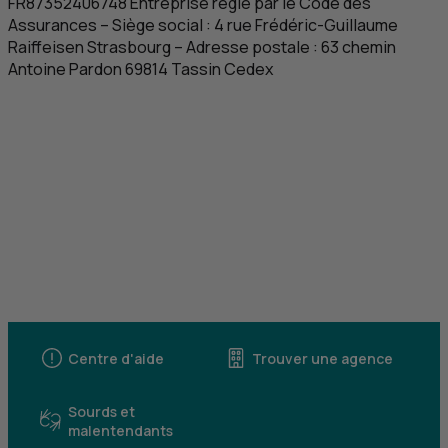
FR
87352406748 Entreprise régie par le Code des
Assurances – Siège social : 4 rue Frédéric-Guillaume
Raiffeisen
Strasbourg
– Adresse postale : 63 chemin
Antoine Pardon 69814
Tassin Cedex
Centre d'aide
Trouver une agence
Sourds et
malentendants