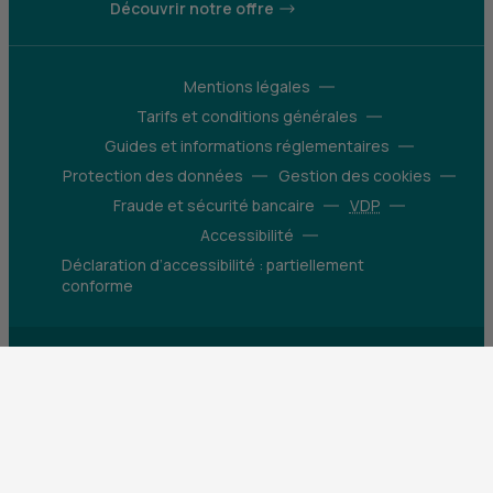
Découvrir notre offre
Mentions légales
Tarifs et conditions générales
Guides et informations réglementaires
Protection des données
Gestion des cookies
Fraude et sécurité bancaire
VDP
Accessibilité
Déclaration d’accessibilité : partiellement
conforme
Construisons pour que le monde bouge
X (Twitter) - CIC
Facebook - CIC
Instagram - CIC
YouTube - CIC
LinkedIn - CIC