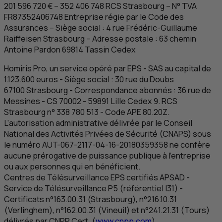
201 596 720 € – 352 406 748
RCS
Strasbourg
–
N
°
TVA
FR
87352406748 Entreprise régie par le Code des
Assurances – Siège social : 4 rue Frédéric-Guillaume
Raiffeisen
Strasbourg
– Adresse postale : 63 chemin
Antoine Pardon 69814
Tassin Cedex
Homiris Pro, un service opéré par
EPS
-
SAS
au capital de
1.123.600 euros - Siège social : 30 rue du Doubs
67100
Strasbourg
- Correspondance abonnés : 36 rue de
Messines -
CS
70002 - 59891
Lille Cedex
9.
RCS
Strasbourg n° 338 780 513 - Code
APE
80.20Z.
L’autorisation administrative délivrée par le Conseil
National des Activités Privées de Sécurité (CNAPS) sous
le numéro AUT-067-2117-04-16-20180359358 ne confère
aucune prérogative de puissance publique à l'entreprise
ou aux personnes qui en bénéficient.
Centres de Télésurveillance
EPS
certifiés APSAD -
Service de Télésurveillance P5 (référentiel I31) -
Certificats n°163.00.31 (Strasbourg), n°216.10.31
(Verlinghem), n°162.00.31 (Vineuil) et n°241.21.31 (Tours)
délivrés par
CNPP
Cert. (
www.cnpp.com
).