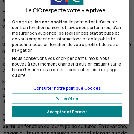
Le CIC respecte votre vie privée.
Face aux aléas climatiques de plus en plus fréquents, il
peut être intéressant de protéger vos revenus et
Ce site utilise des cookies.
Ils permettent d'assurer
votre activité.
son bon fonctionnement et, avec nos partenaires, d'en
mesurer son audience, de réaliser des statistiques et
D’ailleurs, pour encourager les agriculteurs à souscrire
de vous proposer des informations et de la publicité
une assurance récolte, le gouvernement a mis en place un
personnalisées en fonction de votre profil et de votre
navigation.
nouveau dispositif de gestion des risques climatiques
comprenant, entre autre et dans certaines conditions, le
Nous conservons vos choix pendant 6 mois. Vous
pouvez à tout moment changer d’avis en cliquant sur le
subventionnement
de vos primes d’assurance jusqu'à
lien « Gestion des cookies » présent en pied de page
70%.
du site.
Mais ce n’est pas tout, la souscription d'une assurance
Consulter notre politique
Cookies
récolte permet aussi d'obtenir un taux d’indemnisation
plus important pour les assurés en cas de pertes dues à
Paramétrer
des aléas exceptionnels.
Accepter et Fermer
Les exploitants disposant d’une assurance récolte
pourront ainsi être indemnisés jusqu'à 90% de leur
perte
, en fonction de leur type de cultures. En revanche,
les agriculteurs non assurés ne bénéficieront que de