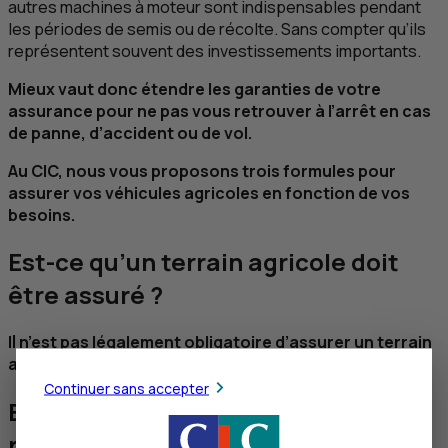
autres machines à moteur sont indispensables pendant
les périodes de semis ou de récolte. Sans compter qu’ils
représentent souvent des investissements importants.
Mieux vaut donc étendre les garanties de votre
assurance pour ne pas vous retrouver à l’arrêt en cas
de panne, d’accident ou de vol.
Au
CIC
, nous vous proposons trois formules pour
assurer vos véhicules agricoles en fonction de vos
besoins.
Est-ce qu’un terrain agricole doit
être assuré ?
Il n’est pas légalement obligatoire d’assurer un terrain
agricole.
Continuer sans accepter
Est-il obligatoire d'assurer ses
récoltes ?