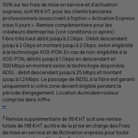
50% sur les frais de mise en service et d’activation
express, soit 99 €
HT
, pour les clients bancaires
professionnels souscrivant à l'option « Activation Express
sous 5 jours ». Remise complémentaire pour les
créateurs d'entreprise (voir conditions ci-après).
Fibre très haut débit jusqu'à 2 Gbps : Débit descendant
jusqu’à 2 Gbps et montant jusqu’à 2 Gbps, selon éligibilité
à la technologie
XGS
-PON. En cas de non-éligibilité à la
XGS
-PON, débits jusqu’à 1 Gbps en descendant et
500 Mbps en montant selon la technologie disponible.
ADSL
: débit descendant jusqu’à 25 Mbps et montant
jusqu’à 1,2 Mbps. Le passage de l’
ADSL
à la fibre est garanti
uniquement si votre zone devient éligible pendant la
période d’engagement. Location du modem routeur
comprise dans l'offre.
Retour au renvoi 2
↩
3
Remise supplémentaire de 99 €
HT
soit une remise
totale de 198 €
HT
au titre de la prise en charge des Frais
de mise en service et de l'Activation express pour toute