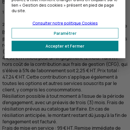
Bouygues Telecom
lien « Gestion des cookies » présent en pied de page
du site.
Retour au renvoi 1
1
Visuel non contractuel.
↩
Consulter notre politique
Cookies
2
Produits et services commercialisés par Keyyo, filiale de
Bouygues Telecom. Offre réservée aux clients bancaires
Paramétrer
professionnels
CIC
situés en France métropolitaine, sous
réserve d’éligibilité aux technologies concernées
Accepter et Fermer
(Fibre/
ADSL
/5G).
44,99 €
HT
/mois pour un engagement 12 mois. Tarif
HT
hors coût de la contribution aux frais de gestion (
CFG
), qui
s’élève à 5% de l’abonnement soit 2,25 €
HT
. Prix total :
47,24 €
HT
. Cette contribution s’applique également à
toutes les options et autres services souscrits par le
client, y compris les consommations.
Résiliation possible à tout moment à l'issue de la période
d'engagement, avec un préavis de trois (3) mois. Frais de
résiliation prévus au catalogue tarifaire. En cas de
résiliation anticipée, le montant restant dû jusqu’à la fin de
l’engagement est facturé.
Frais de mise en service : 99 €
HT
. Remise immédiate de