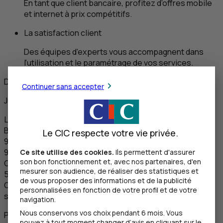
En tant que client bancaire, profitez d’offres mobile
et internet à prix compétitifs.
La satisfaction client
Des équipes d’experts vous accompagnent dans
l’utilisation et le paramétrage de vos services.
Document à caractère publicitaire
Continuer sans accepter
Juin 2026
Le
CIC
distribue les offres de Bouygues Telecom.
Bouygues Telecom 13-15 avenue du Maréchal Juin
Le CIC respecte votre vie privée.
92360 Meudon-la-Forêt.
SA
au capital de
Ce site utilise des cookies.
Ils permettent d'assurer
929 207 595,48 € -
RCS
Nanterre 397 480 930.
son bon fonctionnement et, avec nos partenaires, d'en
CIC
Crédit Industriel et Commercial -
RCS
Paris
mesurer son audience, de réaliser des statistiques et
542 016 381.
de vous proposer des informations et de la publicité
Offres disponibles dans les Agences
CIC
proposant ce
personnalisées en fonction de votre profil et de votre
service.
navigation.
Nous conservons vos choix pendant 6 mois. Vous
Produits et Services commercialisés par Keyyo, filiale de
pouvez à tout moment changer d’avis en cliquant sur le