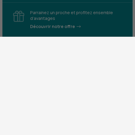
Parrainez un proche et profitez ensemble
d’avantages
Découvrir notre offre
Mentions légales
Tarifs et conditions générales
Guides et informations réglementaires
Protection des données
Gestion des cookies
Fraude et sécurité bancaire
VDP
Accessibilité
Déclaration d’accessibilité : partiellement
conforme