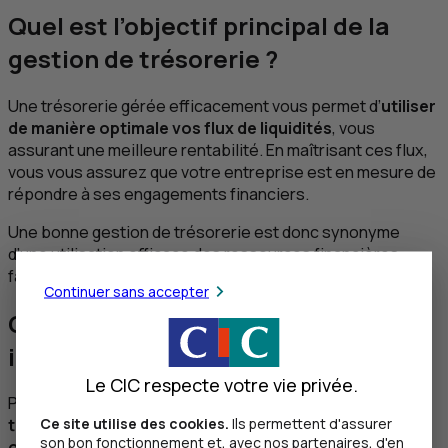
Quel est l’objectif principal de la
gestion de trésorerie ?
Une trésorerie gérée efficacement vous permet d’
utiliser
de manière optimale vos flux de liquidités
, vous
assurant une meilleure rentabilité. En maîtrisant ces flux,
vous vous assurez que votre entreprise est en mesure de
répondre à ses engagements financiers.
Une bonne gestion de trésorerie est donc synonyme
d’une utilisation efficace des ressources financières,
favorisant la croissance à long terme.
Continuer sans accepter
Quel est le niveau de trésorerie
idéal pour une entreprise ?
Le CIC respecte votre vie privée.
Pour maintenir un niveau de trésorerie idéal, il s’agit de
Ce site utilise des cookies.
Ils permettent d'assurer
trouver un équilibre entre sécurité financière et
son bon fonctionnement et, avec nos partenaires, d'en
opportunités d’investissement.