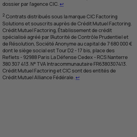
Retour au renvoi 1
dossier par l’agence
CIC
.
↩
2
Contrats distribués sous la marque
CIC
Factoring
Solutions et souscrits auprès de Crédit Mutuel Factoring.
Crédit Mutuel Factoring, Établissement de crédit
spécialisé agréé par l’Autorité de Contrôle Prudentiel et
de Résolution, Société Anonyme au capital de 7 680 000 €
dont le siège social est Tour
D
2 - 17 bis, place des
Reflets - 92988 Paris La Défense Cedex -
RCS
Nanterre
380 307 413. N°
TVA
Intracommunautaire
FR
6380307413.
Crédit Mutuel Factoring et
CIC
sont des entités de
Retour au renvoi 2
Crédit Mutuel Alliance Fédérale.
↩