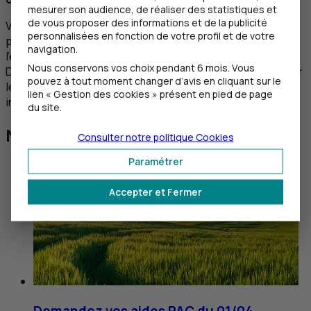
mesurer son audience, de réaliser des statistiques et
de vous proposer des informations et de la publicité
Vous pouvez pour cela vous appuyer sur des outils de
personnalisées en fonction de votre profil et de votre
prévision et d’analyse adaptés aux spécificités de
navigation.
l’entreprise, comme un logiciel de gestion de trésorerie.
Nous conservons vos choix pendant 6 mois. Vous
Disposer d’un tableau de bord efficace vous aide à couvrir
pouvez à tout moment changer d’avis en cliquant sur le
les besoins opérationnels et à anticiper les dépenses
lien « Gestion des cookies » présent en pied de page
imprévues.
du site.
Nos conseils pratiques
Consulter notre politique
Cookies
Paramétrer
Accepter et Fermer