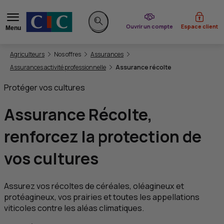
du CIC
Ouvrir un compte
Espace client
Menu
Rechercher sur le site
Vous êtes ici:
Agriculteurs
Nos offres
Assurances
Assurances activité professionnelle
Assurance récolte
Protéger vos cultures
Assurance Récolte,
renforcez la protection de
vos cultures
Assurez vos récoltes de céréales, oléagineux et
protéagineux, vos prairies et toutes les appellations
viticoles contre les aléas climatiques.