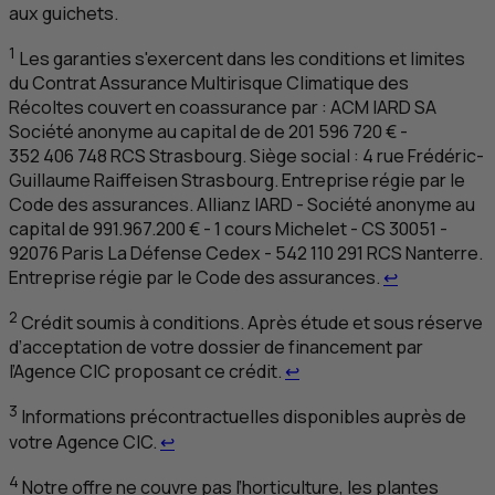
aux guichets.
1
Les garanties s'exercent dans les conditions et limites
du Contrat Assurance Multirisque Climatique des
Récoltes couvert en coassurance par :
ACM
IARD
SA
Société anonyme au capital de de 201 596 720 € -
352 406 748
RCS
Strasbourg
. Siège social : 4 rue Frédéric-
Guillaume Raiffeisen
Strasbourg
. Entreprise régie par le
Code des assurances. Allianz
IARD
- Société anonyme au
capital de 991.967.200 € - 1 cours Michelet -
CS
30051 -
92076 Paris La Défense Cedex - 542 110 291
RCS
Nanterre.
Retour au re
Entreprise régie par le Code des assurances.
↩
2
Crédit soumis à conditions.
Après étude et sous réserve
d’acceptation de votre dossier de financement par
Retour au renvoi 2
l’Agence
CIC
proposant ce crédit.
↩
3
Informations précontractuelles disponibles auprès de
Retour au renvoi 3
votre Agence
CIC
.
↩
4
Notre offre ne couvre pas l’horticulture, les plantes