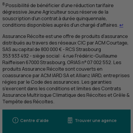
8
Possibilité de bénéficier d’une réduction tarifaire
dégressive Jeune Agriculteur sous réserve de la
souscription d’un contrat à durée quinquennale,
Reto
conditions disponibles auprès d'un chargé d’affaires.
↩
Assurance Récolte est une offre de produits d’assurance
distribués au travers des réseaux
CIC
par
ACM
Courtage,
SAS
au capital de 800 000 € -
RCS
Strasbourg
353 933 492 - siège social : 4 rue Frédéric-Guillaume
Raiffeisen 67000 Strasbourg, ORIAS n° 07 002 552. Les
produits Assurance Récolte sont couverts en
coassurance par
ACM
IARD
SA
et Allianz
IARD
, entreprises
régies par le Code des assurances. Les garanties
s’exercent dans les conditions et limites des Contrats
Assurance Multirisque Climatique des Récoltes et Grêle &
Tempête des Récoltes.
Centre d'aide
Trouver une agence