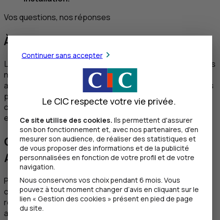
Vos questions, nos réponses
À quoi sert une assurance récolte ?
Continuer sans accepter
Les risques liés aux aléas climatiques sont de plus en plus
nombreux et menacent vos récoltes. Souscrire une
assurance récolte vous permet de pallier les potentielles
pertes de revenus survenues à la suite d’un événement
Le CIC respecte votre vie privée.
climatique (grêle, tempête, gel, sécheresse ou encore
excès d’eau).
Ce site utilise des cookies.
Ils permettent d'assurer
son bon fonctionnement et, avec nos partenaires, d'en
Comment souscrire le contrat
mesurer son audience, de réaliser des statistiques et
de vous proposer des informations et de la publicité
Assurance Récolte du
CIC
?
personnalisées en fonction de votre profil et de votre
navigation.
Nous conservons vos choix pendant 6 mois. Vous
Pour souscrire, c’est très simple ! Il vous suffit de
pouvez à tout moment changer d’avis en cliquant sur le
contacter un chargé d’affaires. Ce dernier pourra
lien « Gestion des cookies » présent en pied de page
répondre à vos questions et vous proposera une offre
du site.
adaptée à votre situation et vos besoins.