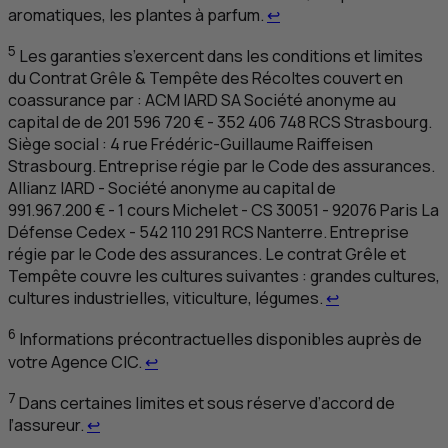
Retour au renvoi 4
aromatiques, les plantes à parfum.
↩
5
Les garanties s’exercent dans les conditions et limites
du Contrat Grêle & Tempête des Récoltes couvert en
coassurance par :
ACM
IARD
SA
Société anonyme au
capital de de 201 596 720 € - 352 406 748
RCS
Strasbourg
.
Siège social : 4 rue Frédéric-Guillaume Raiffeisen
Strasbourg
. Entreprise régie par le Code des assurances.
Allianz
IARD
- Société anonyme au capital de
991.967.200 € - 1 cours Michelet -
CS
30051 - 92076 Paris La
Défense Cedex - 542 110 291
RCS
Nanterre. Entreprise
régie par le Code des assurances. Le contrat Grêle et
Tempête couvre les cultures suivantes : grandes cultures,
Retour au renv
cultures industrielles, viticulture, légumes.
↩
6
Informations précontractuelles disponibles auprès de
Retour au renvoi 6
votre Agence
CIC
.
↩
7
Dans certaines limites et sous réserve d’accord de
Retour au renvoi 7
l’assureur.
↩