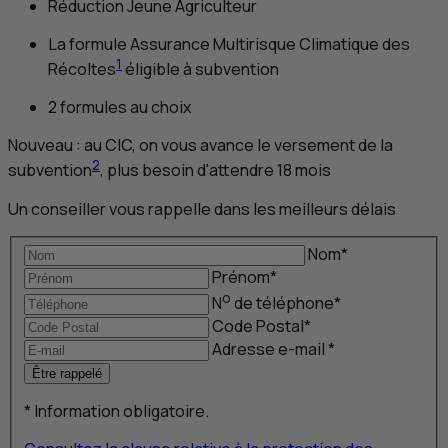
Réduction Jeune Agriculteur
La formule Assurance Multirisque Climatique des
1
Récoltes
éligible à subvention
2 formules au choix
Nouveau : au
CIC
, on vous avance le versement de la
2
subvention
, plus besoin d'attendre 18 mois
Un conseiller vous rappelle dans les meilleurs délais
Nom
*
Prénom
*
o
N
de téléphone
*
Code Postal
*
Adresse
e-mail
*
Être rappelé
*
Information obligatoire.