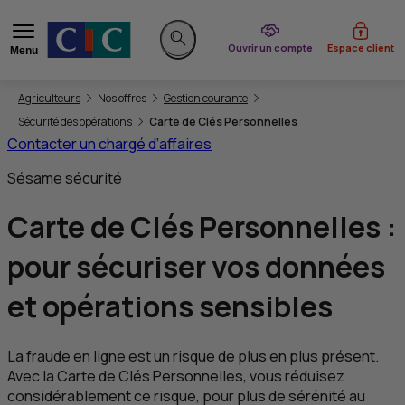
du CIC
Ouvrir un compte
Espace client
Menu
Rechercher sur le site
Vous êtes ici:
Agriculteurs
Nos offres
Gestion courante
Sécurité des opérations
Carte de Clés Personnelles
Contacter un chargé d’affaires
Sésame sécurité
Carte de Clés Personnelles :
pour sécuriser
vos données
et opérations sensibles
La fraude en ligne est un risque de plus en plus présent.
Avec la Carte de Clés Personnelles, vous réduisez
considérablement ce risque, pour plus de sérénité au