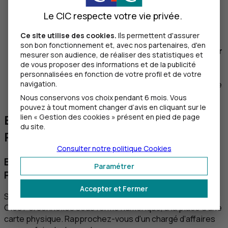
d'absence de réseau mobile.
Le CIC respecte votre vie privée.
Safetrans
Ce site utilise des cookies.
Ils permettent d'assurer
Safetrans est complémentaire à Confirmation
son bon fonctionnement et, avec nos partenaires, d'en
Mobile. Safetrans vous permet de vous
authentifier
mesurer son audience, de réaliser des statistiques et
à l'aide d'un lecteur de carte à puce, à brancher
de vous proposer des informations et de la publicité
sur l'ordinateur
. Safetrans est adapté à un usage
personnalisées en fonction de votre profil et de votre
navigation.
intensif, lorsqu'il s'agit de sécuriser un grand nombre
d'opérations effectuées sur ordinateur.
Nous conservons vos choix pendant 6 mois. Vous
pouvez à tout moment changer d’avis en cliquant sur le
En savoir plus sur la Carte de Clés
lien « Gestion des cookies » présent en pied de page
du site.
Personnelles
Consulter notre politique
Cookies
Est-il possible de recevoir une Carte de Clés
Paramétrer
Personnelles si je suis déficient visuel ?
Accepter et Fermer
Si vous le souhaitez, vous pouvez obtenir une Carte de
Clés Personnelles sous forme numérique, à la place d’une
carte physique. Rapprochez-vous d'un chargé d’affaires