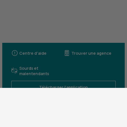
Centre d'aide
Trouver une agence
Sourds et
malentendants
Télécharger l'application
Parrainez un proche et profitez ensemble
d’avantages
Découvrir notre offre