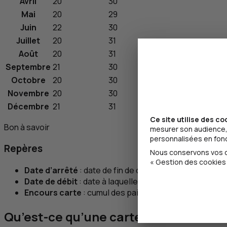
Avril
20
30
Mai
20
29
Juin
22
30
Juillet
20
31
Août
20
31
Septembre
21
30
Octobre
20
30
Novembre
20
30
Décembre
21
31
Ce site utilise des co
Bon à savoir
mesurer son audience, 
personnalisées en fonct
Repères
Nous conservons vos ch
« Gestion des cookies 
Date d’arrêté
: date de fin de cumul des paiements de 
Date de débit
: date à laquelle l’encours carte du mois,
Encours carte
: cumul des paiements effectués par ca
Qu’est-ce qu’une carte à débit différé