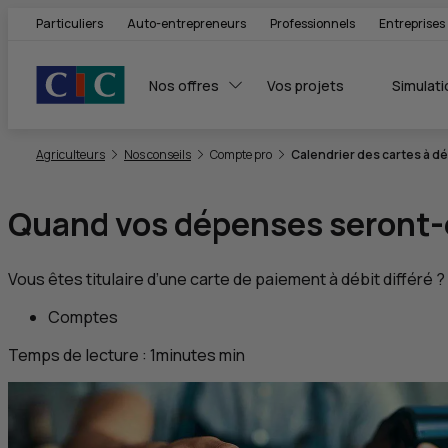
Particuliers
Auto-entrepreneurs
Professionnels
Entreprises
Nos offres
Vos projets
Simulati
Vous êtes ici:
Agriculteurs
Nos conseils
Compte pro
Calendrier des cartes à déb
Quand vos dépenses seront-e
Vous êtes titulaire d’une carte de paiement à débit différé ?
Comptes
Temps de lecture :
1
minutes
min