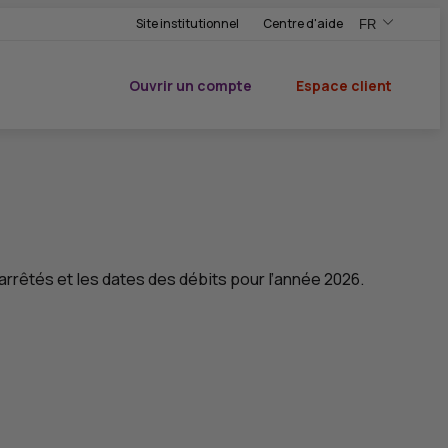
Site institutionnel
Centre d'aide
FR
,Version frança
,Changer de ve
Ouvrir un compte
Espace client
du CIC
 arrêtés et les dates des débits pour l’année 2026.