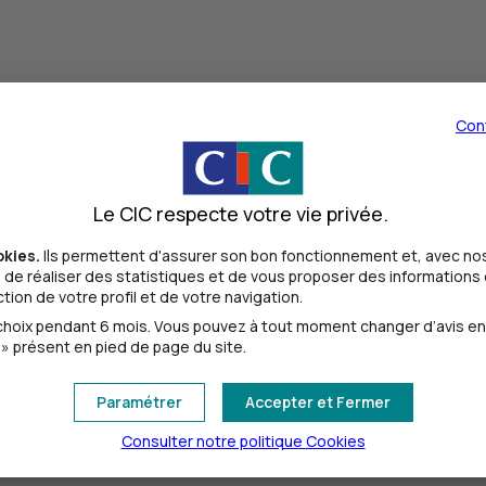
Con
Le CIC respecte votre vie privée.
okies.
Ils permettent d'assurer son bon fonctionnement et, avec nos
de réaliser des statistiques et de vous proposer des informations e
ion de votre profil et de votre navigation.
oix pendant 6 mois. Vous pouvez à tout moment changer d’avis en cl
» présent en pied de page du site.
l’encours carte du mois, le 20 du mois ou le jour ouvré suivant
 est débité du compte, en fin de mois civil.
Paramétrer
Accepter et Fermer
rte entre deux dates d’arrêté.
Consulter notre politique
Cookies
 ?