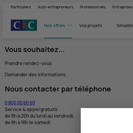
Particuliers
Auto-entrepreneurs
Professionnels
Entreprises
Nos offres
Vos projets
Simulati
Vous souhaitez...
Prendre rendez-vous
Demander des informations
Nous contacter par téléphone
0 800 00 60 60
Service & appel gratuits
de 8h à 20h du lundi au vendredi,
de 8h à 18h le samedi