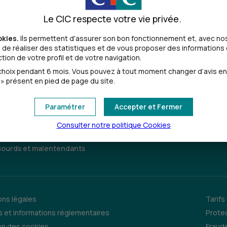
Le CIC respecte votre vie privée.
okies.
Ils permettent d'assurer son bon fonctionnement et, avec nos
de réaliser des statistiques et de vous proposer des informations e
ion de votre profil et de votre navigation.
oix pendant 6 mois. Vous pouvez à tout moment changer d’avis en cl
» présent en pied de page du site.
Paramétrer
Accepter et Fermer
Consulter notre politique
Cookies
Sourds et malentendants
ns légales
Tarifs
 et informations réglementaires
Prote
on des cookies
Fraude