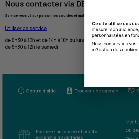
Nous contacter via DEAFI
Service réservé aux personnes sourdes et malentendantes
Ce site utilise des co
Utiliser ce service
mesurer son audience, 
personnalisées en fonct
de 8h30 à 12h et de 14h à 18h du lundi au vendredi,
Nous conservons vos ch
de 8h30 à 12h le samedi
« Gestion des cookies 
Centre d'aide
Trouver une agence
Mentio
Guides
Parrainez un proche et profitez
ensemble d’avantages
Gesti