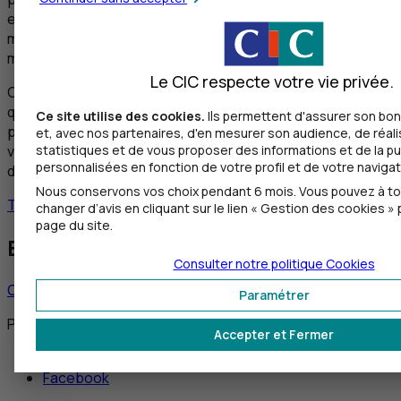
entreprises interrogées invoquent le manque de temps, le
manque de budget, mais aussi
le manque d’expertise
et
mentionnent qu’
elles ne savent pas vers qui se tourner
.
Le CIC respecte votre vie privée.
Cybermalveillance.gouv.fr rappelle aux entreprises
qu’elle propose un service de mise en relation avec des
Ce site utilise des cookies.
Ils permettent d'assurer son bo
prestataires labellisés ExpertCyber et qualifiés pour
et, avec nos partenaires, d'en mesurer son audience, de réal
vous accompagner dans la sécurisation de vos systèmes
statistiques et de vous proposer des informations et de la pu
personnalisées en fonction de votre profil et de votre navigat
d’information professionnels :
Mon ExpertCyber
Nous conservons vos choix pendant 6 mois. Vous pouvez à 
Télécharger le memento
changer d’avis en cliquant sur le lien « Gestion des cookies »
page du site.
Besoin de nous contacter ?
Consulter notre politique
Cookies
Contacter un chargé d’affaires
Paramétrer
Partagez cet article
Accepter et Fermer
Twitter
Facebook