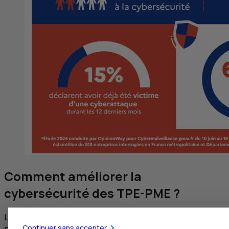
Comment améliorer la
cybersécurité des
TPE-PME
?
L’enquête fait ressortir que, parmi les obstacles invoqués
pour atteindre un bon niveau de cybersécurité, les
Continuer sans accepter