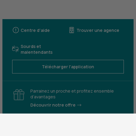
Centre d'aide
Trouver une agence
Sourds et
malentendants
Télécharger l'application
Parrainez un proche et profitez ensemble
d’avantages
Découvrir notre offre
Mentions légales
Tarifs et conditions générales