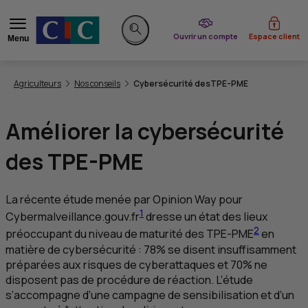
du CIC
Ouvrir un compte
Espace client
Menu
Rechercher sur le site
Vous êtes ici:
Agriculteurs
Nos conseils
Cybersécurité des
TPE
-
PME
Améliorer la cybersécurité
des
TPE-PME
La récente étude menée par
Opinion Way
pour
1
Cybermalveillance.gouv.fr
dresse un état des lieux
2
préoccupant du niveau de maturité des
TPE-PME
en
matière de cybersécurité : 78% se disent insuffisamment
préparées aux risques de cyberattaques et 70% ne
disposent pas de procédure de réaction. L’étude
s’accompagne d’une campagne de sensibilisation et d’un