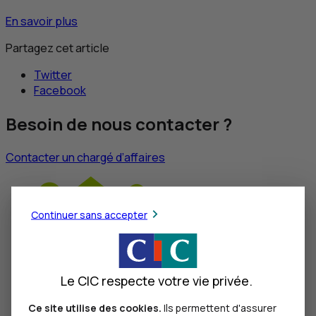
En savoir plus
Partagez cet article
Twitter
Facebook
Besoin de nous contacter ?
Contacter un chargé d’affaires
Continuer sans accepter
Le CIC respecte votre vie privée.
Dynamisez votre activité
Ce site utilise des cookies.
Ils permettent d'assurer
Prêt Transition Agricole : faites un pas