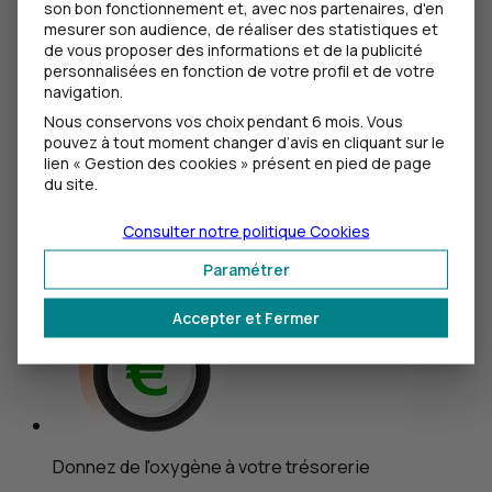
son bon fonctionnement et, avec nos partenaires, d'en
vers une agriculture plus durable
mesurer son audience, de réaliser des statistiques et
de vous proposer des informations et de la publicité
personnalisées en fonction de votre profil et de votre
Gestion de l’eau, mise aux normes réglementaires,
navigation.
circuits courts, agriculture péri-urbaine… Une
multitude de défis à relever mais une solution de
Nous conservons vos choix pendant 6 mois. Vous
pouvez à tout moment changer d’avis en cliquant sur le
financement pour vous y mener !
lien « Gestion des cookies » présent en pied de page
du site.
Découvrir le Prêt Transition Agricole
Pas de montant maximum
Consulter notre politique
Cookies
Durée de 18 à 185 mois franchise inclus
Paramétrer
Accepter et Fermer
Donnez de l'oxygène à votre trésorerie