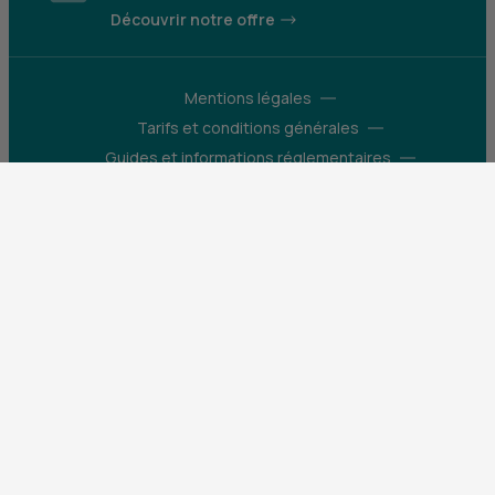
Découvrir notre offre
Mentions légales
Tarifs et conditions générales
Guides et informations réglementaires
Protection des données
Gestion des cookies
Fraude et sécurité bancaire
VDP
Accessibilité
Déclaration d’accessibilité : partiellement
conforme
Construisons pour que le monde bouge
X (Twitter) - CIC
Facebook - CIC
Instagram - CIC
YouTube - CIC
LinkedIn - CIC