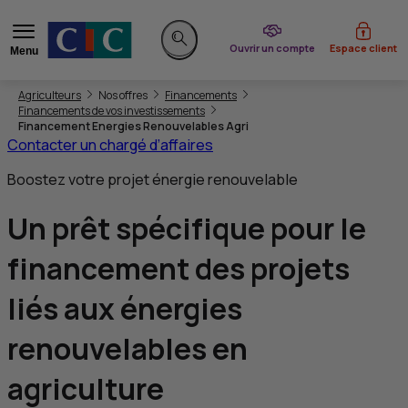
du CIC
Ouvrir un compte
Espace client
Menu
Rechercher sur le site
Vous êtes ici:
Agriculteurs
Nos offres
Financements
Financements de vos investissements
Financement Energies Renouvelables Agri
Contacter un chargé d’affaires
Boostez votre projet énergie renouvelable
Un prêt spécifique pour le
financement des
projets
liés aux énergies
renouvelables
en
agriculture