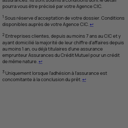
assurances. Ils sont soumis à conditions dont le détail
pourra vous être précisé par votre Agence
CIC
.
1
Sous réserve d’acceptation de votre dossier. Conditions
Retour au renvoi
disponibles auprès de votre Agence
CIC
.
↩
2
Entreprises clientes, depuis au moins 7 ans au
CIC
et y
ayant domicilié la majorité de leur chiffre d’affaires depuis
au moins 1 an, ou déjà titulaires d’une assurance
emprunteur Assurances du Crédit Mutuel pour un crédit
Retour au renvoi 2
de même nature.
↩
3
Uniquement lorsque l'adhésion à l'assurance est
Retour au renvoi 3
concomitante à la conclusion du prêt.
↩