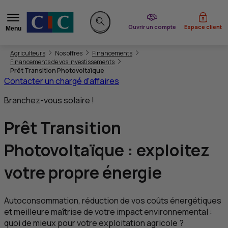
du CIC
Ouvrir un compte
Espace client
Menu
Rechercher sur le site
Vous êtes ici:
Agriculteurs
Nos offres
Financements
Financements de vos investissements
Prêt Transition Photovoltaïque
Contacter un chargé d’affaires
Branchez-vous solaire !
Prêt Transition
Photovoltaïque :
exploitez
votre propre énergie
Autoconsommation, réduction de vos coûts énergétiques
et meilleure maîtrise de votre impact environnemental :
quoi de mieux pour votre exploitation agricole ?