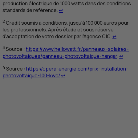
production électrique de 1000 watts dans des conditions
Retour au renvoi 1
standards de référence.
↩
2
Crédit soumis à conditions
, jusqu’à 100 000 euros pour
les professionnels. Après étude et sous réserve
Retour au
d’acceptation de votre dossier par l’Agence
CIC
.
↩
3
Source :
https://www.hellowatt.fr/panneaux-solaires-
Retour
photovoltaiques/panneau-photovoltaique-hangar
.
↩
4
Source :
https://opera-energie.com/prix-installation-
Retour au renvoi 4
photovoltaique-100-kwc/
↩