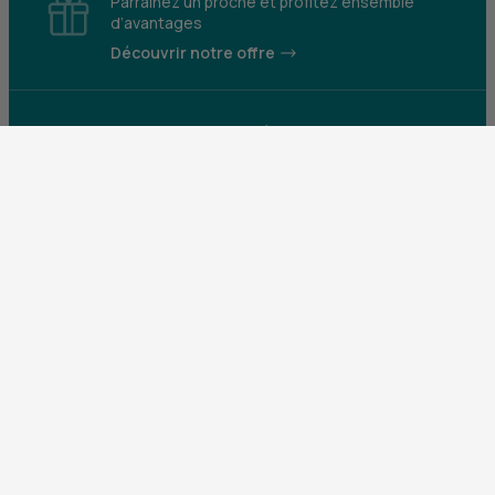
Parrainez un proche et profitez ensemble
d’avantages
Découvrir notre offre
Mentions légales
Tarifs et conditions générales
Guides et informations réglementaires
Protection des données
Gestion des cookies
Fraude et sécurité bancaire
VDP
Accessibilité
Déclaration d’accessibilité : partiellement
conforme
Construisons pour que le monde bouge