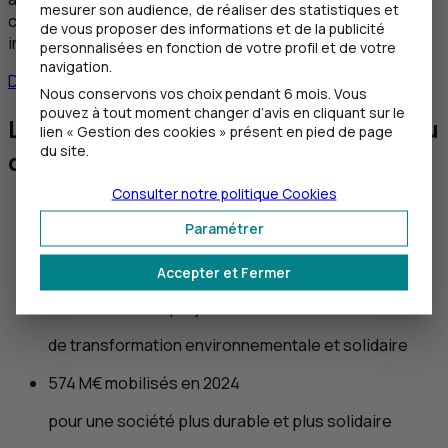
mesurer son audience, de réaliser des statistiques et
coûts et à la rentabilité potentielle d’un tel
de vous proposer des informations et de la publicité
investissement.
personnalisées en fonction de votre profil et de votre
navigation.
Demander un prêt Transition Photovoltaïque
Nous conservons vos choix pendant 6 mois. Vous
pouvez à tout moment changer d’avis en cliquant sur le
Le
CIC
: acteur engagé au travers du
lien « Gestion des cookies » présent en pied de page
du site.
dividende sociétal
Consulter notre politique
Cookies
Mobilisation de 15% du résultat net consolidé
Paramétrer
de Crédit Mutuel Alliance Fédérale, maison-mère du
CIC
Accepter et Fermer
Financement de projets
de transformation environnementale et solidaire
574 M€ mobilisés en 2024
pour une société plus durable et plus solidaire