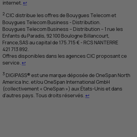
Retour au renvoi 1
internet.
↩
2
CIC
distribue les offres de Bouygues Telecom et
Bouygues Telecom Business - Distribution.
Bouygues Telecom Business – Distribution – 1 rue les
Enfants du Paradis, 92 100 Boulogne Billancourt,
France,
SAS
au capital de 175.715 € -
RCS
NANTERRE
421 713 892.
Offres disponibles dans les agences
CIC
proposant ce
Retour au renvoi 2
service.
↩
3
DIGIPASS® est une marque déposée de OneSpan North
America
Inc
. et/ou OneSpan International
GmbH
(collectivement « OneSpan ») aux États-Unis et dans
Retour au renvoi 3
d’autres pays. Tous droits réservés.
↩