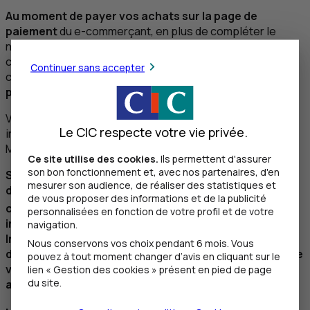
Au moment de payer vos achats sur la page de
paiement
du e-commerçant, en plus de compléter le
numéro de votre carte, sa date de validité et le
cryptogramme à 3 chiffres qui se trouve au dos de votre
Continuer sans accepter
carte bancaire, vous devez également
vous authentifier
par un autre moyen.
Vous recevez une
notification de votre banque
vous
Le CIC respecte votre vie privée.
invitant à vous authentifier fortement par Confirmation
Mobile.
Ce site utilise des cookies.
Ils permettent d'assurer
son bon fonctionnement et, avec nos partenaires, d'en
Si vous ne possédez pas de smartphone permettant
mesurer son audience, de réaliser des statistiques et
d'installer notre application, vous pouvez vous
de vous proposer des informations et de la publicité
1
connecter à votre espace client
depuis notre site
personnalisées en fonction de votre profil et de votre
internet et créer votre Code Personnel de Paiements
navigation.
Internet (
CPPI
)
, via l'onglet "Profil" puis "Sécurité".
Lors
Nous conservons vos choix pendant 6 mois. Vous
d'un paiement par carte sur un site marchand, un code
pouvez à tout moment changer d’avis en cliquant sur le
vous sera envoyé par
SMS
, celui-ci sera à renseigner
lien « Gestion des cookies » présent en pied de page
du site.
ainsi que votre
CPPI
.