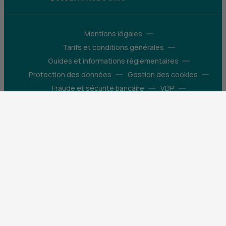
Mentions légales
Tarifs et conditions générales
Guides et informations réglementaires
Protection des données
Gestion des cookies
Fraude et sécurité bancaire
VDP
Accessibilité
Déclaration d’accessibilité : partiellement
conforme
Construisons pour que le monde bouge
X (Twitter) - CIC
Facebook - CIC
Instagram - CIC
YouTube - CIC
LinkedIn - CIC