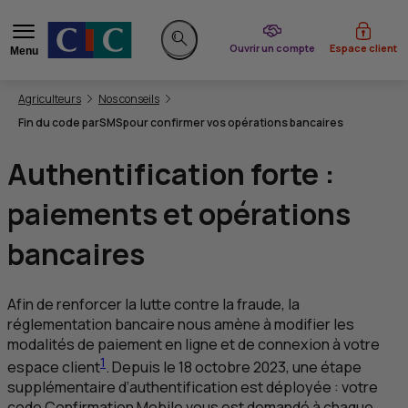
du CIC
Ouvrir un compte
Espace client
Menu
Rechercher sur le site
Vous êtes ici:
Agriculteurs
Nos conseils
Fin du code par
SMS
pour confirmer vos opérations bancaires
Authentification forte :
paiements et opérations
bancaires
Afin de renforcer la lutte contre la fraude, la
réglementation bancaire nous amène à modifier les
modalités de paiement en ligne et de connexion à votre
1
espace client
. Depuis le 18 octobre 2023, une étape
supplémentaire d’authentification est déployée : votre
code Confirmation Mobile vous est demandé à chaque