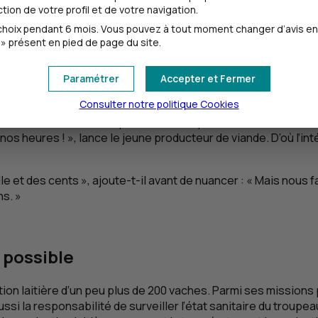
ion de votre profil et de votre navigation.
oix pendant 6 mois. Vous pouvez à tout moment changer d’avis en cl
et de travailler avec son fils. « Installer un de mes enfants, un
» présent en pied de page du site.
Paramétrer
Accepter et Fermer
er peu
Consulter notre politique
Cookies
 les cacher car certaines personnes, en particulier non issues
 heures ! », lance le jeune producteur de viande. D’où l’intér
lle et des cents », ajoute-t-il avant de nuancer : « Mais nous
ns. »
 possible
ion laitière d’un peu plus de 200 vaches. Parmi ses missions pr
aussi la responsabilité de surveiller l’état sanitaire du troupe