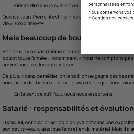
personnalisées en fonct
Fier de dire que je suis éleveur.
Nous conservons vos ch
Quant à Jean-Pierre, il est fier « de dire qu’il est éleveur » 
« Gestion des cookies 
vie », s’exclame-t-il.
Mais beaucoup de boulot, pour gagn
Selon lui, il y a quand même des contraintes, il ne faut pas
boulot toute l’année » notamment, « nous ne comptons pas nos
surveillances et les astreintes ».
De plus, « dans ce métier, on le sait, on ne gagne pas des mi
nous avons la chance de pouvoir vivre de ce que nous faiso
En faisant ce qu’il faut, nous nous en sortons.
Salarié : responsabilités et évolution
Lucas, lui, est ouvrier agricole polyvalent dans une exploitat
aux petits veaux, ainsi que l’entretien du matériel. Mais il a 