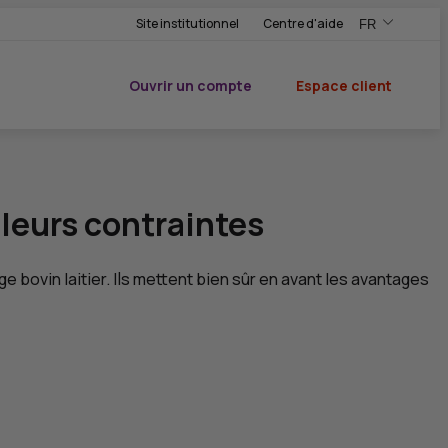
Site institutionnel
Centre d'aide
FR
,Version frança
,Changer de ve
Ouvrir un compte
Espace client
du CIC
 leurs contraintes
ge bovin laitier. Ils mettent bien sûr en avant les avantages