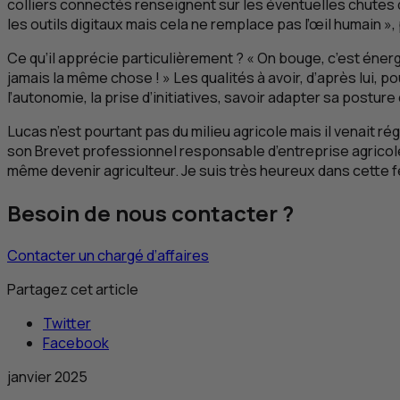
colliers connectés renseignent sur les éventuelles chutes 
les outils digitaux mais cela ne remplace pas l’œil humain », 
Ce qu’il apprécie particulièrement ? « On bouge, c’est énergiq
jamais la même chose ! » Les qualités à avoir, d’après lui, p
l’autonomie, la prise d’initiatives, savoir adapter sa postu
Lucas n’est pourtant pas du milieu agricole mais il venait régu
son Brevet professionnel responsable d’entreprise agricol
même devenir agriculteur. Je suis très heureux dans cette fe
Besoin de nous contacter ?
Contacter un chargé d’affaires
Partagez cet article
Twitter
Facebook
janvier 2025