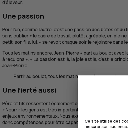
d’éleveur.
Une passion
Pour l’un, comme l’autre, c’est une passion des bêtes et du 
sans oublier « le cadre de travail, plutôt agréable, en pleine n
petit, son fils, lui, « se revoit chaque soir le rejoindre dans
Tous les matins encore, Jean-Pierre « part au boulot avec l
à reculons ». « La passion est là, la joie est là, c’est le pr
Jean-Pierre.
Partir au boulot, tous les matins, avec la banane !
Une fierté aussi
Père et fils ressentent également de la fierté. « D’avoir rejo
« Nourrir les gens est très important, même si on est souven
enjeux environnementaux. Nous exerçons un métier d’avenir, 
Ce site utilise des co
donc compétences pour être capables d’y répondre. » « Je ne 
mesurer son audience, 