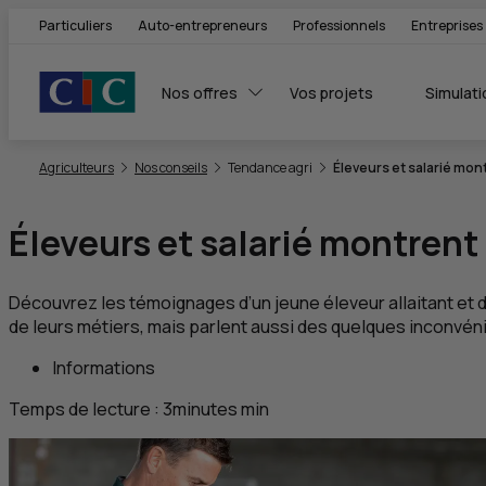
Particuliers
Auto-entrepreneurs
Professionnels
Entreprises
Nos offres
Vos projets
Simulati
Vous êtes ici:
Agriculteurs
Nos conseils
Tendance agri
Éleveurs et salarié mont
Éleveurs et salarié montrent 
Découvrez les témoignages d’un jeune éleveur allaitant et de 
de leurs métiers, mais parlent aussi des quelques inconvénie
Informations
Temps de lecture :
3
minutes
min