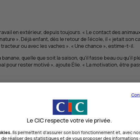
travail en extérieur, depuis toujours. « Le contact des animaux
ature ». Déjà enfant, dès le retour de l’école, il « jetait son ca
 le tracteur ou avec les vaches ». « Une chance », estime-t-il.
a banane, quelle que soit la saison, qu’il fasse beau ou qu’i
incipal pour rester motivé », ajoute Élie. « La motivation, être
Con
int l’exploitation familiale » pour le second, une envie depuis
Le CIC respecte votre vie privée.
t décrié, met-il en avant. Il faudra toujours manger, entrete
que je ne peux qu’encourager à choisir, à plusieurs facettes
okies.
Ils permettent d'assurer son bon fonctionnement et, avec nos
pensais pas m’installer si jeune mais je ne le regrette pas »
de réaliser des statistiques et de vous proposer des informations e