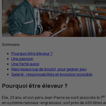
Sommaire
Pourquoi être éleveur ?
Une passion
Une fierté aussi
Mais beaucoup de boulot, pour gagner peu
Salarié : responsabilités et évolution possible
Pourquoi être éleveur ?
er
Élie, 23 ans, et son père Jean-Pierre se sont associés le 1
en système naisseur-engraisseur, soit près de 450 têtes au 