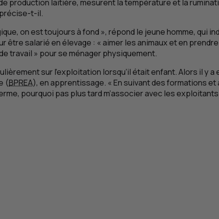
de production laitière, mesurent la température et la rumin
précise-t-il.
ue, on est toujours à fond », répond le jeune homme, qui indiqu
our être salarié en élevage : « aimer les animaux et en prendre
re de travail » pour se ménager physiquement.
lièrement sur l’exploitation lorsqu’il était enfant. Alors il y 
e (
BPREA
), en apprentissage. « En suivant des formations et 
rme, pourquoi pas plus tard m’associer avec les exploitants ?