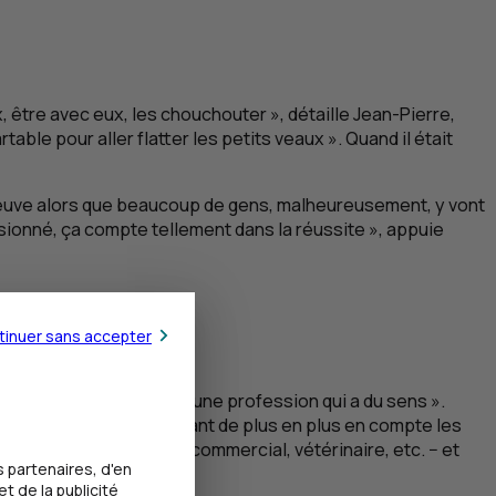
, être avec eux, les chouchouter », détaille Jean-Pierre,
rtable pour aller flatter les petits veaux ». Quand il était
l pleuve alors que beaucoup de gens, malheureusement, y vont
 passionné, ça compte tellement dans la réussite », appuie
tinuer sans accepter
 l’enfance, et d’exercer « une profession qui a du sens ».
nir les paysages, en prenant de plus en plus en compte les
 − éleveur, comptable, commercial, vétérinaire, etc. − et
 partenaires, d'en
, conclut-il.
t de la publicité