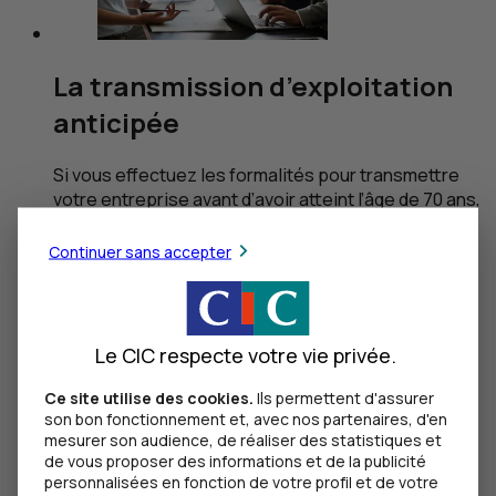
La transmission d’exploitation
anticipée
Si vous effectuez les formalités pour transmettre
votre entreprise avant d’avoir atteint l’âge de 70 ans,
les droits de mutation seront réduits de 50%.
Continuer sans accepter
Le savez-vous ?
Pacte Dutreil et transmission
anticipée sont tout à fait cumulables : un bon
moyen de réduire le poids fiscal du passage de
relais entre exploitants ou entre générations.
Le CIC respecte votre vie privée.
Ce site utilise des cookies.
Ils permettent d'assurer
son bon fonctionnement et, avec nos partenaires, d'en
mesurer son audience, de réaliser des statistiques et
de vous proposer des informations et de la publicité
personnalisées en fonction de votre profil et de votre