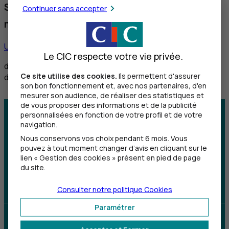
Service réservé aux personnes sourdes et
Continuer sans accepter
malentendantes
Utiliser ce service
Le CIC respecte votre vie privée.
de 8h30 à 12h et de 14h à 18h du lundi au vendredi,
Ce site utilise des cookies.
Ils permettent d'assurer
de 8h30 à 12h le samedi
son bon fonctionnement et, avec nos partenaires, d'en
mesurer son audience, de réaliser des statistiques et
de vous proposer des informations et de la publicité
personnalisées en fonction de votre profil et de votre
Centre d'aide
Trouver une agence
navigation.
Nous conservons vos choix pendant 6 mois. Vous
Sourds et
pouvez à tout moment changer d’avis en cliquant sur le
malentendants
lien « Gestion des cookies » présent en pied de page
du site.
Télécharger l'application
Consulter notre politique
Cookies
Paramétrer
Parrainez un proche et profitez ensemble