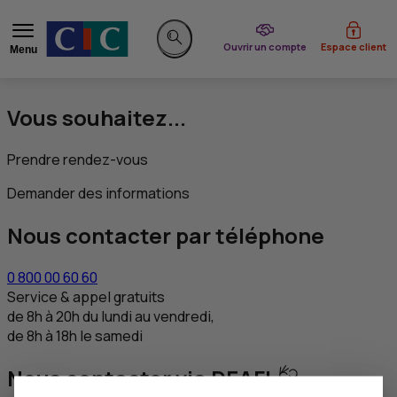
du CIC
Ouvrir un compte
Espace client
Menu
Rechercher sur le site
Vous souhaitez...
Prendre rendez-vous
Demander des informations
Nous contacter par téléphone
0 800 00 60 60
Service & appel gratuits
de 8h à 20h du lundi au vendredi,
de 8h à 18h le samedi
Nous contacter via DEAFI