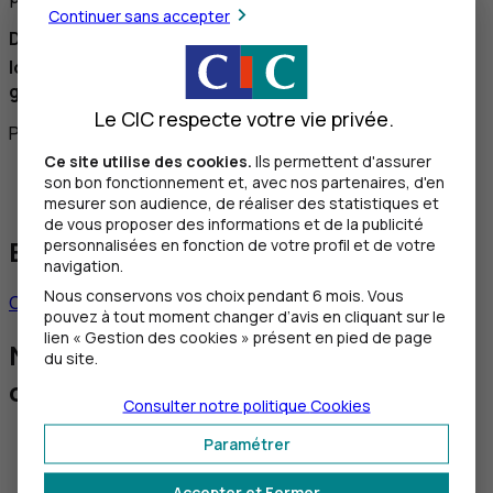
Continuer sans accepter
Dans le contexte du projet visant à supprimer le
SMS
®
lors de la connexion, Digipass
est mis à disposition
gratuitement.
Le CIC respecte votre vie privée.
Partagez cet article
Ce site utilise des cookies.
Ils permettent d'assurer
Twitter
son bon fonctionnement et, avec nos partenaires, d'en
Facebook
mesurer son audience, de réaliser des statistiques et
de vous proposer des informations et de la publicité
Besoin de nous contacter ?
personnalisées en fonction de votre profil et de votre
navigation.
Nous conservons vos choix pendant 6 mois. Vous
Contacter un conseiller
pouvez à tout moment changer d’avis en cliquant sur le
lien « Gestion des cookies » présent en pied de page
Nos solutions pour sécuriser vos
du site.
opérations et données
Consulter notre politique
Cookies
Paramétrer
Accepter et Fermer