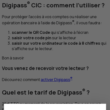
®
Digipass
CIC
: comment l’utiliser ?
Pour protéger l’accès à vos comptes ou réaliser une
®
opération bancaire à l’aide de Digipass
, il vous faudra :
scanner le
QR
Code
qui s’affiche à l’écran
saisir votre code pin
sur le lecteur
saisir sur votre ordinateur le code à 8 chiffres
qui
s’affiche sur le lecteur.
Bon à savoir
Vous venez de recevoir votre lecteur ?
®
Découvrez comment
activer Digipass
®
Quel est le tarif de Digipass
?
29 €
TTC
au moment de la souscription. Pour en savoir
plus,
parlez-en à un conseiller
.