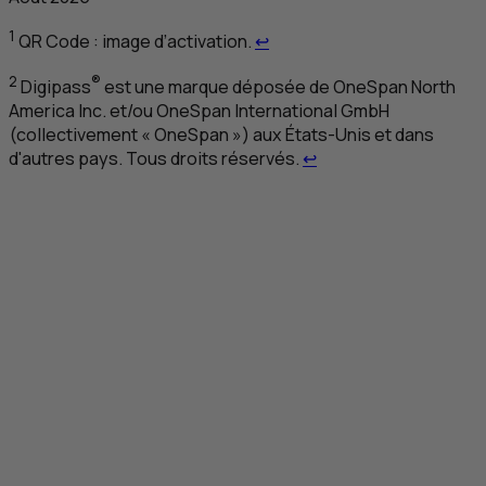
Retour au renvoi 1
1
QR
Code : image d’activation.
↩
2
®
Digipass
est une marque déposée de
OneSpan North
America Inc
. et/ou
OneSpan International GmbH
(collectivement «
OneSpan
») aux États-Unis et dans
Retour au renvoi 2
d'autres pays. Tous droits réservés.
↩