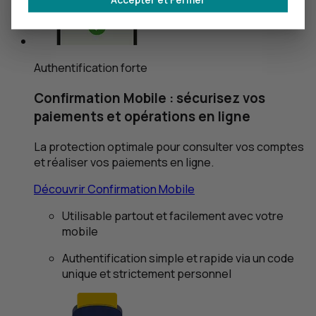
Authentification forte
Confirmation Mobile : sécurisez vos
paiements et opérations en ligne
La protection optimale pour consulter vos comptes
et réaliser vos paiements en ligne.
Découvrir Confirmation Mobile
Utilisable partout et facilement avec votre
mobile
Authentification simple et rapide via un code
unique et strictement personnel