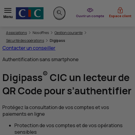
du CIC
Ouvrir un compte
Espace client
Menu
Rechercher sur le site
Vous êtes ici:
Associations
Nos offres
Gestion courante
Sécurité des opérations
Digipass
Contacter un conseiller
Authentification sans smartphone
®
Digipass
CIC
un lecteur de
QR
Code pour s’authentifier
Protégez la consultation de vos comptes et vos
paiements en ligne
Protection de vos comptes et de vos opérations
sensibles