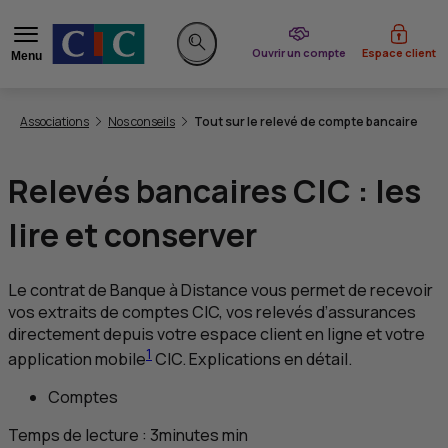
du CIC
Ouvrir un compte
Espace client
Menu
Rechercher sur le site
Vous êtes ici:
Associations
Nos conseils
Tout sur le relevé de compte bancaire
Relevés bancaires
CIC
: les
lire et conserver
Le contrat de Banque à Distance vous permet de recevoir
vos extraits de comptes
CIC
, vos relevés d’assurances
directement depuis votre espace client en ligne et votre
1
application mobile
CIC
. Explications en détail.
Comptes
Temps de lecture :
3
minutes
min