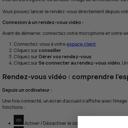
Vous pouvez lancer le rendez-vous directement depuis votre
Connexion à un rendez-vous vidéo :
Avant de démarrer, connectez votre microphone et votre web
Connectez-vous à votre
espace client
Cliquez sur
conseiller
Cliquez sur
Gérer vos rendez-vous
Cliquez sur
Se connecter au rendez-vous vidéo
. U
Rendez-vous vidéo : comprendre l’es
Depuis un ordinateur :
Une fois connecté, un écran d’accueil s’affiche avec l’image
fonctions :
Activer / Désactiver le son