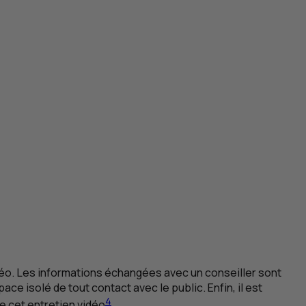
déo. Les informations échangées avec un conseiller sont
e isolé de tout contact avec le public. Enfin, il est
4
e cet entretien vidéo
.