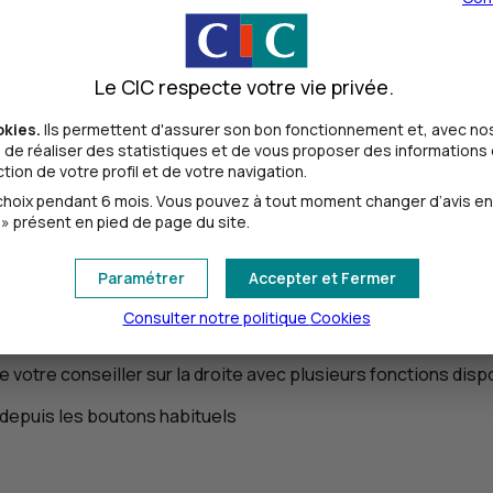
Le CIC respecte votre vie privée.
okies.
Ils permettent d'assurer son bon fonctionnement et, avec nos
de réaliser des statistiques et de vous proposer des informations e
nateur avec mon conseiller
ion de votre profil et de votre navigation.
oix pendant 6 mois. Vous pouvez à tout moment changer d’avis en cl
i vous utilisez au moins 2 écrans)
» présent en pied de page du site.
Paramétrer
Accepter et Fermer
 à la messagerie instantanée et à la liste des participants.
Consulter notre politique
Cookies
e votre conseiller sur la droite avec plusieurs fonctions disp
depuis les boutons habituels