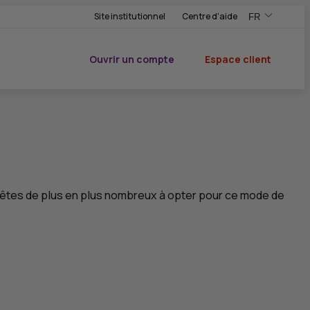
Site institutionnel
Centre d'aide
FR
,Version frança
,Changer de ve
Ouvrir un compte
Espace client
du CIC
s êtes de plus en plus nombreux à opter pour ce mode de