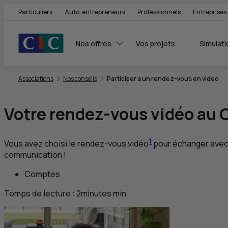
Particuliers
Auto-entrepreneurs
Professionnels
Entreprises
Nos offres
Vos projets
Simulati
Vous êtes ici:
Associations
Nos conseils
Participer à un rendez-vous en vidéo
Votre rendez-vous vidéo au
1
Vous avez choisi le rendez-vous vidéo
pour échanger avec 
communication !
Comptes
Temps de lecture :
2
minutes
min