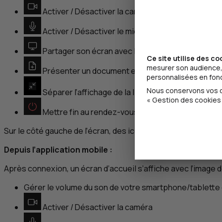
Activer / Désactiver la caméra
Activer / Désactiver le microphone
Partager son écran avec le conseiller
Ce site utilise des co
mesurer son audience, 
Présenter un document enregistré sur votre ordi
personnalisées en fonct
Nous conservons vos ch
Séparer l’affichage de la liste des participants (s
« Gestion des cookies 
Mettre fin au rendez-vous vidéo
Sur le côté gauche de l’écran, des icônes permettent l’accès
Depuis l’application mobile :
Après connexion, un écran d’accueil s’affiche avec l’image d
Gérer le volume du son de votre smartphone/tablette 
Activer / Désactiver la caméra