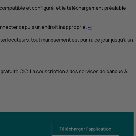
l compatible et configuré, et le téléchargement préalable
au renvoi 1
Retour au renvoi 2
onnecter depuis un endroit inapproprié.
↩
interlocuteurs, tout manquement est puni à ce jour jusqu’à un
voi 4
 gratuite
CIC
. La souscription à des services de banque à
 5
Télécharger l'application