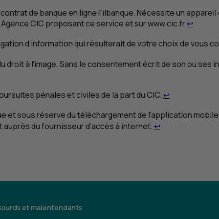
un contrat de banque en ligne Filbanque. Nécessite un apparei
Retour 
en Agence
CIC
proposant ce service et sur www.cic.fr
↩
gation d’information qui résulterait de votre choix de vous c
n du droit à l’image. Sans le consentement écrit de son ou ses 
voi 3
Retour au ren
poursuites pénales et civiles de la part du
CIC
.
↩
ue et sous réserve du téléchargement de l’application mobile
Retour au renvoi
t auprès du fournisseur d’accès à internet.
↩
Sourds et malentendants