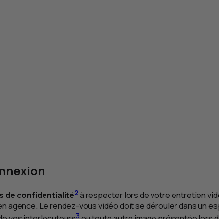
onnexion
2
s de confidentialité
à respecter lors de votre entretien vi
en agence. Le rendez-vous vidéo doit se dérouler dans un espac
3
 de vos interlocuteurs
ou toute autre image présentée lors d