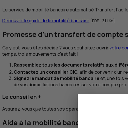
Le service de mobilité bancaire automatisé Transfert Faci
Découvrir le guide de la mobilité bancaire
[
PDF
- 311
Ko
]
Promesse d’un transfert de compte s
Ça y est, vous êtes décidé ? Vous souhaitez ouvrir
votre co
temps, trois mouvements c’est fait !
Rassemblez tous les documents relatifs aux diffé
Contactez un conseiller
CIC
, afin de convenir d’un 
Signez le mandat de mobilité bancaire
et, une fois 
de vos domiciliations bancaires sur votre compte pr
Le conseil en +
Assurez-vous que toutes vos opérations ont bien été tran
Aide à la mobilité bancaire : choisiss