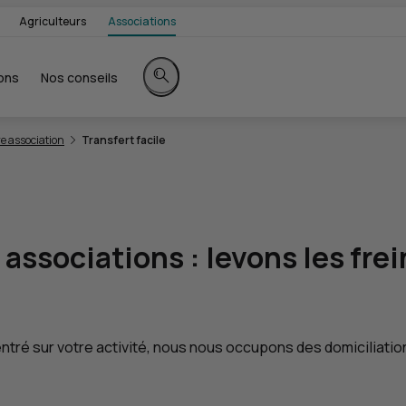
Agriculteurs
Associations
ons
Nos conseils
Rechercher sur le site
e association
Transfert facile
 associations : levons les fr
ntré sur votre activité, nous nous occupons des domiciliation