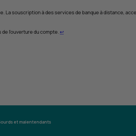
e. La souscription à des services de banque à distance, acces
Retour au renvoi 2
s de l’ouverture du compte.
↩
Sourds et malentendants