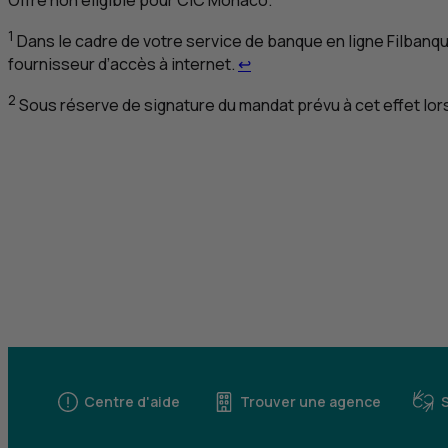
Offre non éligible pour
CIC
Monaco.
1
Dans le cadre de votre service de banque en ligne Filbanqu
Retour au renvoi 1
fournisseur d’accès à internet.
↩
2
Sous réserve de signature du mandat prévu à cet effet lor
Centre d'aide
Trouver une agence