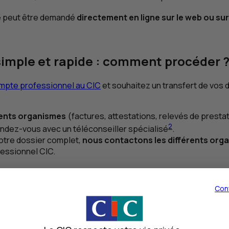
le peut être demandé
directement en ligne sur le web ou sur
imple et rapide : comment procéder 
mpte professionnel au
CIC
et souhaitez un transfert de vos 
rents organismes
(factures, attestations, relevés de prestatio
2
rendez-vous avec un téléconseiller spécialisé
.
votre dossier complet,
nous contactons les différents org
ofessionnel
CIC
.
Con
sférées sur votre nouveau compte professionnel
CIC
avant d
ez la relation qui vous convient le mie