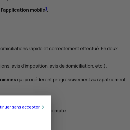
1
 l’application mobile
.
?
domiciliations rapide et correctement effectué. En deux
ns, avis d’imposition, avis de domiciliation, etc.).
anismes
qui procéderont progressivement au rapatriement
tinuer sans accepter
e clôturer votre ancien compte.
ux