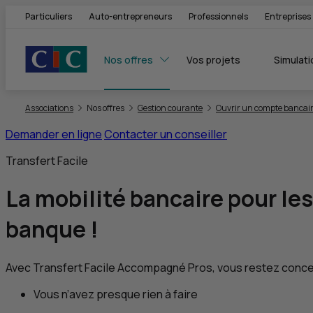
Particuliers
Auto-entrepreneurs
Professionnels
Entreprises
Nos offres
Vos projets
Simulati
Vous êtes ici:
Associations
Nos offres
Gestion courante
Ouvrir un compte bancair
Demander en ligne
Contacter un conseiller
Transfert Facile
La mobilité bancaire
pour les
banque !
Avec Transfert Facile Accompagné
Pros
, vous restez conce
Vous n’avez presque rien à faire