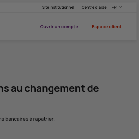
Site institutionnel
Centre d'aide
FR
,Version frança
,Changer de ve
Ouvrir un compte
Espace client
du CIC
eins au changement de
s bancaires à rapatrier.