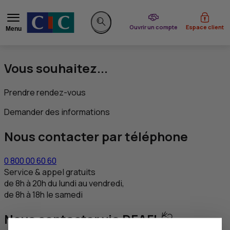
du CIC
Ouvrir un compte
Espace client
Menu
Rechercher sur le site
Vous souhaitez...
Prendre rendez-vous
Demander des informations
Nous contacter par téléphone
0 800 00 60 60
Service & appel gratuits
de 8h à 20h du lundi au vendredi,
de 8h à 18h le samedi
Nous contacter via DEAFI