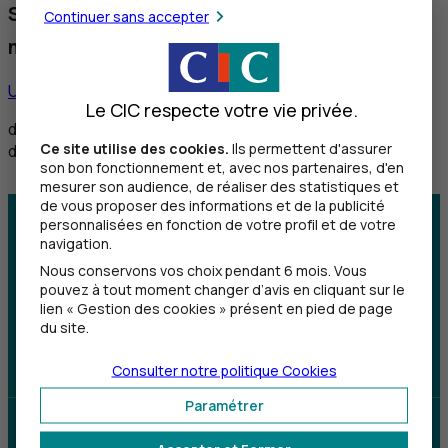
Service réservé aux personnes sourdes et
Continuer sans accepter
malentendantes
Utiliser ce service
Le CIC respecte votre vie privée.
de 8h30 à 12h et de 14h à 18h du lundi au vendredi,
Ce site utilise des cookies.
Ils permettent d'assurer
de 8h30 à 12h le samedi
son bon fonctionnement et, avec nos partenaires, d'en
mesurer son audience, de réaliser des statistiques et
de vous proposer des informations et de la publicité
personnalisées en fonction de votre profil et de votre
Centre d'aide
Trouver une agence
navigation.
Nous conservons vos choix pendant 6 mois. Vous
Sourds et
pouvez à tout moment changer d’avis en cliquant sur le
malentendants
lien « Gestion des cookies » présent en pied de page
du site.
Télécharger l'application
Consulter notre politique
Cookies
Paramétrer
Parrainez un proche et profitez ensemble