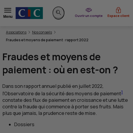
du CIC
Ouvrir un compte
Espace client
Menu
Rechercher sur le site
Vous êtes ici:
Associations
Nos conseils
Fraudes et moyens de paiement : rapport 2022
Fraudes et moyens de
paiement : où en est-on ?
Dans son rapport annuel publié en juillet 2022,
1
l’Observatoire de la sécurité des moyens de paiement
constate des flux de paiement en croissance et une lutte
contre la fraude qui commence à porter ses fruits. Mais
plus que jamais, la prudence reste de mise.
Dossiers