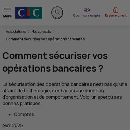
du CIC
Ouvrir un compte
Espace client
Menu
Rechercher sur le site
Vous êtes ici:
Associations
Nos conseils
Comment sécuriser vos opérations bancaires
Comment sécuriser vos
opérations bancaires ?
La sécurisation des opérations bancaires n’est pas qu’une
affaire de technologie, c’est aussi une question
d’organisation et de comportement. Voici un aperçu des
bonnes pratiques.
Comptes
Avril 2025