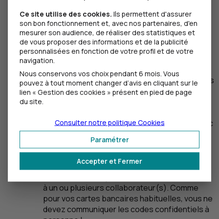
Peuvent-ils se remplacer les uns les autres en cas
Ce site utilise des cookies.
Ils permettent d'assurer
d’absence ? Cette réflexion doit être engagée avec
son bon fonctionnement et, avec nos partenaires, d'en
l’aide de votre chargé d’affaires afin de mettre en
mesurer son audience, de réaliser des statistiques et
place les bonnes procédures. Vérifiez que votre
de vous proposer des informations et de la publicité
banque détient copie des mandats accordés à vos
personnalisées en fonction de votre profil et de votre
salariés, détaillant de manière précise les pouvoirs
navigation.
accordés aux différentes personnes.
Nous conservons vos choix pendant 6 mois. Vous
Dernier point, l’élément comportemental. Là, ça vous
pouvez à tout moment changer d’avis en cliquant sur le
concerne directement. En clair, toutes les
lien « Gestion des cookies » présent en pied de page
ressources engagées pour renforcer la sécurité de
du site.
vos échanges bancaires seront insuffisantes...
Consulter notre politique
Cookies
si vous laissez les ordinateurs connectés avec
les cartes insérées et les sessions ouvertes,
Paramétrer
en partant déjeuner par exemple ? Donc,
pensez à déconnecter vos solutions de
Accepter et Fermer
sécurisation.
si vous communiquez vos codes confidentiels
à un ou plusieurs collaborateur(s). Comme
pour vos cartes bancaires habituelles, vous ne
devez communiquer les codes confidentiels à