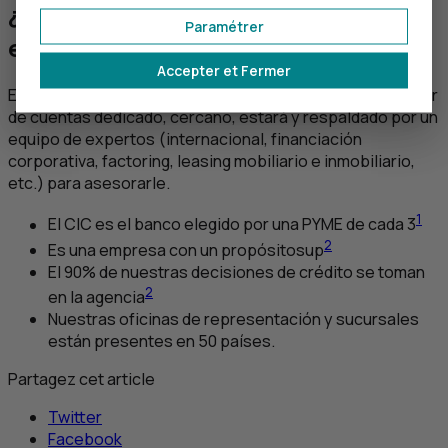
¿Por qué elegir el
CIC
para mi
Paramétrer
empresa?
Accepter et Fermer
En el
CIC
, se le asignará un centro de negocios y un gestor
de cuentas dedicado, cercano, estará y respaldado por un
equipo de expertos (internacional, financiación
corporativa, factoring, leasing mobiliario e inmobiliario,
etc.) para asesorarle.
1
El
CIC
es el banco elegido por una
PYME
de cada 3
2
Es una empresa con un propósitosup
El 90% de nuestras decisiones de crédito se toman
2
en la agencia
Nuestras oficinas de representación y sucursales
están presentes en 50 países.
Partagez cet article
Twitter
Facebook