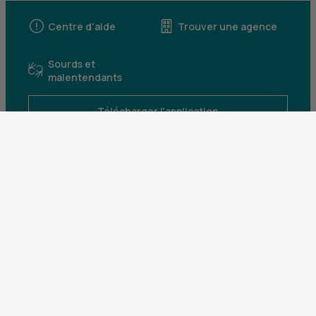
Centre d'aide
Trouver une agence
Sourds et
malentendants
Télécharger l'application
Parrainez un proche et profitez ensemble
d’avantages
Découvrir notre offre
Mentions légales
Tarifs et conditions générales
Guides et informations réglementaires
Protection des données
Gestion des cookies