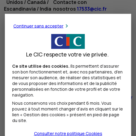
Unidos / Canadá /
Contacte con
Escandinavia / India
nosotros
17533@cic.fr
CIC
Entreprise Europe
Continuer sans accepter
Alemania /
CIC
Est
Austria /Suiza
Contacte con
nosotros
33085@cic.fr
CIC
Iberbanco
Le CIC respecte votre vie privée.
CIC
Ile-de-France
Contacte con
Ce site utilise des cookies.
Ils permettent d'assurer
nosotros
11051@ciciberbanco.fr
España / Portugal /
son bon fonctionnement et, avec nos partenaires, d'en
Sudamérica
CIC
Iberbanco
mesurer son audience, de réaliser des statistiques et
de vous proposer des informations et de la publicité
CIC
Sud-Ouest
personnalisées en fonction de votre profil et de votre
Contacte con
navigation.
nosotros
19560@ciciberbanco.fr
Nous conservons vos choix pendant 6 mois. Vous
CIC
Direction des Activités
pouvez à tout moment changer d’avis en cliquant sur le
Internationales
lien « Gestion des cookies » présent en pied de page
Otros países
Contacte con
du site.
nosotros
referrals@cmcic.com
Consulter notre politique
Cookies