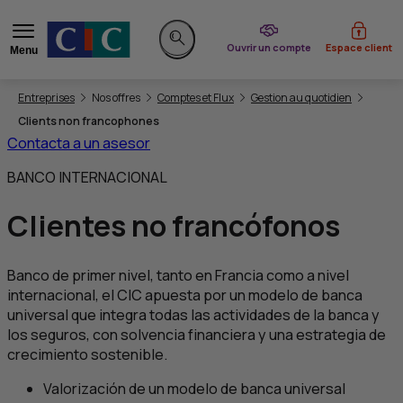
du CIC
Ouvrir un compte
Espace client
Menu
Rechercher sur le site
Vous êtes ici:
Entreprises
Nos offres
Comptes et Flux
Gestion au quotidien
Clients non francophones
Contacta a un asesor
BANCO INTERNACIONAL
Clientes no francófonos
Banco de primer nivel, tanto en Francia como a nivel
internacional, el
CIC
apuesta por un modelo de banca
universal que integra todas las actividades de la banca y
los seguros, con solvencia financiera y una estrategia de
crecimiento sostenible.
Valorización de un modelo de banca universal