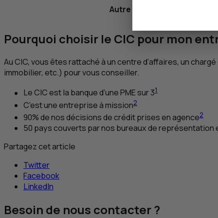
Autre pays
Pourquoi choisir le
CIC
pour mon entr
Au
CIC
, vous êtes rattaché à un centre d’affaires, un chargé 
immobilier, etc.) pour vous conseiller.
1
Le
CIC
est la banque d’une
PME
sur 3
2
C’est une entreprise à mission
2
90% de nos décisions de crédit prises en agence
50 pays couverts par nos bureaux de représentation 
Partagez cet article
Twitter
Facebook
LinkedIn
Besoin de nous contacter ?