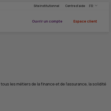
Site institutionnel
Centre d'aide
FR
,Version frança
,Changer de ve
Ouvrir un compte
Espace client
du CIC
ous les métiers de la finance et de l’assurance, la solidité