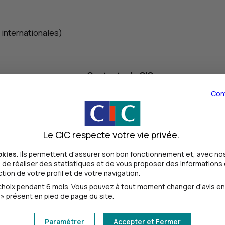
 internationales)
Contacter le
CIC
International Business Desk
Con
vie / Inde
CIC
Nord-Ouest
Nous contacter
17533@cic.fr
CIC
Entreprise Europe
Le CIC respecte votre vie privée.
CIC
Est
Nous contacter
33085@cic.fr
okies.
Ils permettent d'assurer son bon fonctionnement et, avec nos
CIC
Iberbanco
de réaliser des statistiques et de vous proposer des informations e
CIC
Ile-de-France
ion de votre profil et de votre navigation.
Nous contacter
11051@ciciberbanco.fr
oix pendant 6 mois. Vous pouvez à tout moment changer d’avis en cl
CIC
Iberbanco
» présent en pied de page du site.
CIC
Sud-Ouest
Nous contacter
19560@ciciberbanco.fr
Paramétrer
Accepter et Fermer