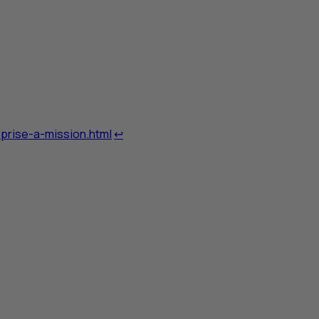
Retour au renvoi 2
eprise-a-mission.html
↩