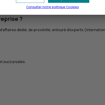
CIC
Direction des Activités Internationales
Nous contacter
referrals@cmcic.com
Consulter notre politique
Cookies
eprise ?
d’affaires dédié, de proximité, entouré d’experts (internationa
et succursales.