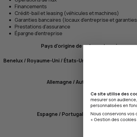
Financements
Crédit-bail et
leasing
(véhicules et machines)
Garanties bancaires (locaux d'entreprise et garanties
Prestations d'assurance
Épargne d’entreprise
Pays d’origine de votre entreprise
Benelux / Royaume-Uni / États-Unis / Canada / Scandina
Allemagne / Autriche / Suisse
Ce site utilise des co
mesurer son audience, 
personnalisées en fonct
Espagne / Portugal / Amérique du sud
Nous conservons vos ch
« Gestion des cookies 