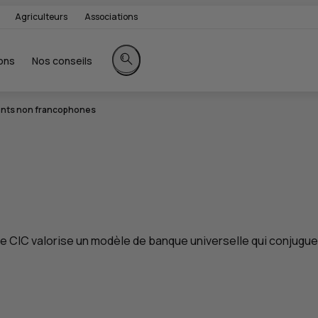
Agriculteurs
Associations
ons
Nos conseils
Rechercher sur le site
ents non francophones
le
CIC
valorise un modèle de banque universelle qui conjugue t