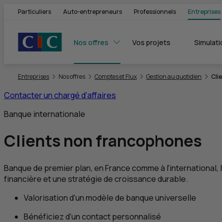
Particuliers
Auto-entrepreneurs
Professionnels
Entreprises
Nos offres
Vos projets
Simulati
Vous êtes ici:
Entreprises
Nos offres
Comptes et Flux
Gestion au quotidien
Cli
Contacter un chargé d’affaires
Banque internationale
Clients non francophones
Banque de premier plan, en France comme à l’international, 
financière et une stratégie de croissance durable.
Valorisation d'un modèle de banque universelle
Bénéficiez d'un contact personnalisé